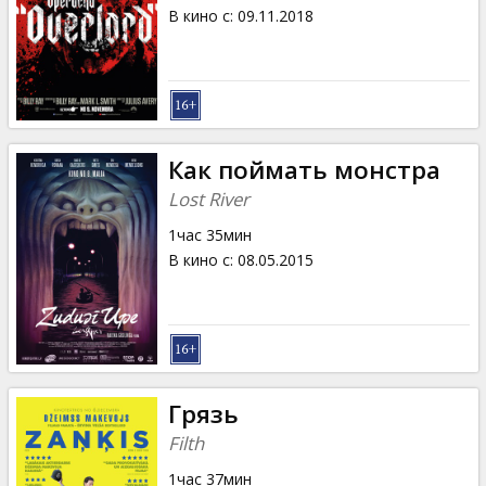
Кинозакуски
В кино с
:
09.11.2018
B2B
Клуб
Как поймать монстра
Lost River
1час 35мин
В кино с
:
08.05.2015
Грязь
Filth
1час 37мин