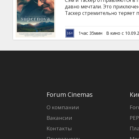
Сэм и Таскер отправляются в 
Кинозакуски
давно мечтали. Это приключен
Таскер стремительно теряет п
ли Сэм показать ему в этом пу
B2B
чудес, несмотря на все трудн
на латышском и русском языках
1час 35мин
В кино с 10.09.
Клуб
Forum Cinemas
Ки
О компании
For
Вакансии
PEP
Контакты
Пл
Приватность
Ме