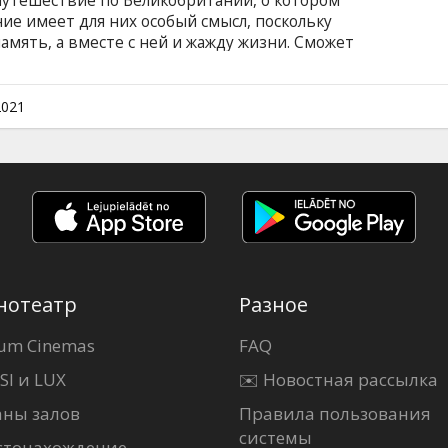
путешествие по Великобритании, о котором
ие имеет для них особый смысл, поскольку
амять, а вместе с ней и жажду жизни. Сможет
ти, что жизнь — это самое прекрасное из
ости? Фильм на английском языке с субтитрами
.
2021
нотеатр
Разное
um Cinemas
FAQ
SI и LUX
✉️ Новостная рассылка
аны залов
Правила пользования
системы
стонахождение