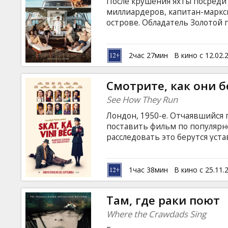
После крушения яхты посреди 
миллиардеров, капитан-маркс
острове. Обладатель Золотой 
английском языке с субтитрам
2час 27мин
В кино с 12.02.
Смотрите, как они б
See How They Run
Лондон, 1950-е. Отчаявшийся
поставить фильм по популярн
расследовать это берутся ус
новичок, констебль Сталкер. 
латышском и русском языках.
1час 38мин
В кино с 25.11.
Там, где раки поют
Where the Crawdads Sing