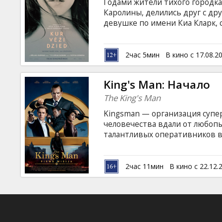
Годами жители тихого городка
Каролины, делились друг с др
девушке по имени Киа Кларк,
Знакомство с двумя местным
Но когда одного из них наход
виновной. Фильм на английско
2час 5мин
В кино с 17.08.2
русском языках.
King's Man: Начало
The King's Man
Kingsman — организация супе
человечества вдали от любопы
талантливых оперативников в
наглый сын герцога Оксфордско
служить на благо Англии, но в
и убийц. Фильм на английском
2час 11мин
В кино с 22.12.
языках.