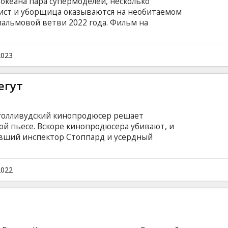
океана пара супермоделей, несколько
ист и уборщица оказываются на необитаемом
пальмовой ветви 2022 года. Фильм на
и на латышском и русском языках.
2023
егут
 голливудский кинопродюсер решает
ой пьесе. Вскоре кинопродюсера убивают, и
тавший инспектор Стоппард и усердный
Фильм на английском языке с субтитрами на
2022