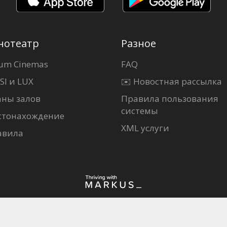
нотеатр
Разное
um Cinemas
FAQ
SI и LUX
✉️ Новостная рассылка
аны залов
Правила пользования
системы
стонахождение
XML услуги
авила