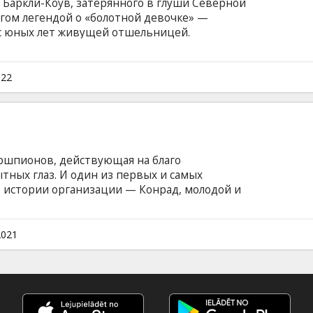
 Баркли-Коув, затерянного в глуши Северной
угом легендой о «болотной девочке» —
 с юных лет живущей отшельницей.
и юношами открывает перед Кией новый мир.
ят мёртвым, молва тут же назначает её
м языке с субтитрами на латышском и
022
ршпионов, действующая на благо
тных глаз. И один из первых и самых
 истории организации — Конрад, молодой и
го. Как и многие его друзья он мечтал
 итоге оказался втянут в тайный мир шпионов
 языке с субтитрами на латышском и русском
2021