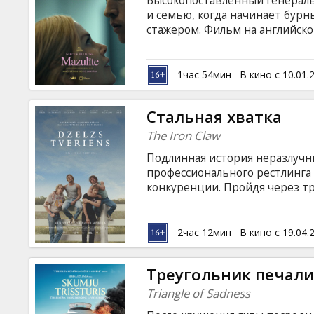
Высокопоставленный генераль
Кинозакуски
и семью, когда начинает бурн
стажером. Фильм на английско
языках.
B2B
1час 54мин
В кино с 10.01.
Клуб
Стальная хватка
The Iron Claw
Подлинная история неразлучн
профессионального рестлинга 
конкуренции. Пройдя через т
властного отца и тренера, бр
спортивной сцене. Фильм на а
и русском языках.
2час 12мин
В кино с 19.04.
Треугольник печал
Triangle of Sadness