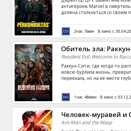
Директор ЦРУ Валентина Алле
Кинозакуски
антигероев Marvel в смертель
должна столкнуться со своим 
целое. Фильм на английском я
B2B
языках.
2час 7мин
В кино с 30.04.2
Клуб
Обитель зла: Раккун
Resident Evil: Welcome to Racc
Раккун-Сити, где когда-то рас
вовсю бурлила жизнь, преврат
переехала, но на ее месте глу
Когда оно вырвется на свобо
горстке людей — сплотиться и
Фильм на английском языке с 
1час 48мин
В кино с 03.12.
Человек-муравей и 
Ant-Man and the Wasp