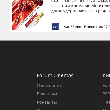
Скотт Лэнг, известный также,
оказаться в команде Мстителе
дочке удерживает его в родно
Хэнк Пим, создавший когда-т
чудо-костюм, не призывает Ск
миссии. А помогать в противо
1час 58мин
В кино с 06.07.
Муравью будет новая напарни
субтитрами на латышском и ру
Forum Cinemas
Ки
О компании
For
Вакансии
PEP
Контакты
Пл