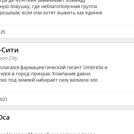
гра де Фонтейн заманивает команду
ную ловушку, где неблагополучная группа
прошлым, если они хотят выжить как единое
зыке с субтитрами на латышском и русском
025
-Сити
oon City
полагался фармацевтический гигант Umbrella и
ился в город-призрак. Компания давно
боко под землей набирает силу великое зло.
ду, единственный шанс выжить уцелевшей
 узнать всю правду о корпорации Umbrellа.
субтитрами на латышском и русском языках.
2021
Оса