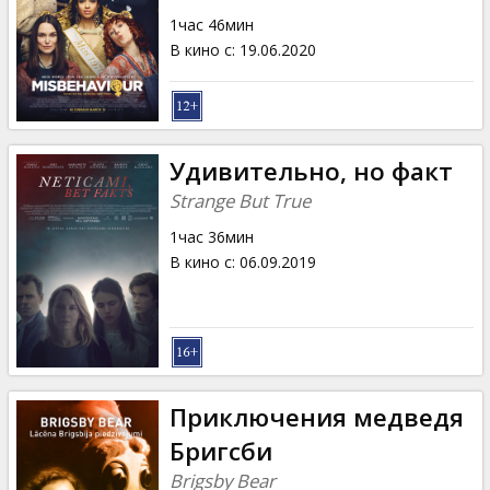
Кинозакуски
1час 46мин
В кино с
:
19.06.2020
B2B
Клуб
Удивительно, но факт
Strange But True
1час 36мин
В кино с
:
06.09.2019
Приключения медведя
Бригсби
Brigsby Bear