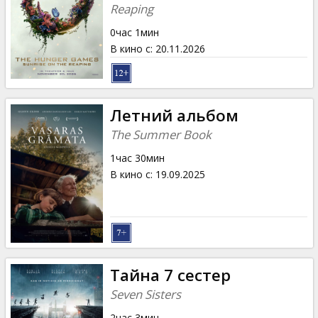
Кинозакуски
Reaping
0час 1мин
B2B
В кино с
:
20.11.2026
Клуб
Летний альбом
The Summer Book
1час 30мин
В кино с
:
19.09.2025
Тайна 7 сестер
Seven Sisters
2час 3мин