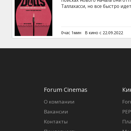
поисках нового начала они о
Таллахасси, но все быстро иде
группой неумелых преступник
0час 1мин
В кино с 22.09.2022
Forum Cinemas
Ки
О компании
For
Вакансии
PEP
Контакты
Пл