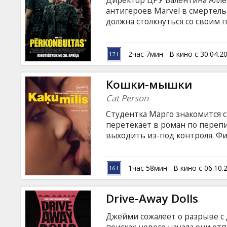
Директор ЦРУ Валентина Алле
Кинозакуски
антигероев Marvel в смертель
должна столкнуться со своим 
целое. Фильм на английском я
B2B
языках.
2час 7мин
В кино с 30.04.2
Клуб
Кошки-мышки
Cat Person
Студентка Марго знакомится с
перетекает в роман по перепи
выходить из-под контроля. Фи
латышском и русском языках.
1час 58мин
В кино с 06.10.
Drive-Away Dolls
Джейми сожалеет о разрыве с 