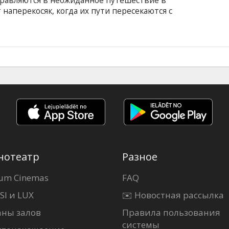
тправляются в неожиданное путешествие в
т наперекосяк, когда их пути пересекаются с
ов.
нотеатр
Разное
um Cinemas
FAQ
SI и LUX
✉️ Новостная рассылка
аны залов
Правила пользования
системы