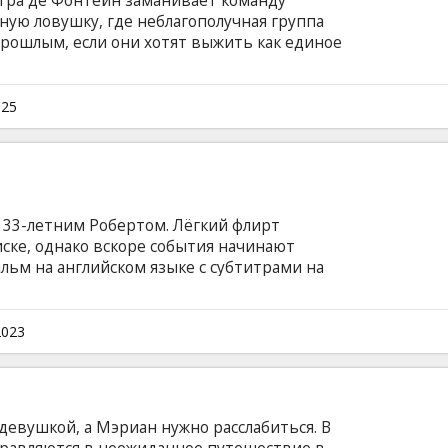
гра де Фонтейн заманивает команду
ную ловушку, где неблагополучная группа
прошлым, если они хотят выжить как единое
зыке с субтитрами на латышском и русском
025
 33-летним Робертом. Лёгкий флирт
ске, однако вскоре события начинают
льм на английском языке с субтитрами на
2023
девушкой, а Мэриан нужно расслабиться. В