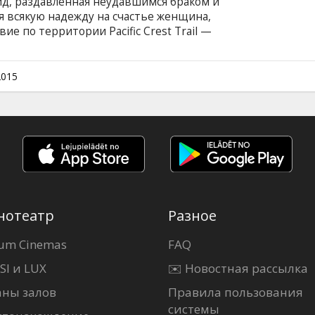
д, раздавленная неудавшимся браком и
 всякую надежду на счастье женщина,
ие по территории Pacific Crest Trail —
м участкам хребта Сьерра-Невада и
ыпавшие в этом опасном одиночном
, неминуемо исцеляют ее от душевных
2015
удет отнюдь не безболезненным. Фильм на
и на латышском и русском языках.
нотеатр
Разное
um Cinemas
FAQ
SI и LUX
✉️ Новостная рассылка
аны залов
Правила пользования
системы