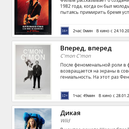
Фильм рассказывает о создан
Кинозакуски
1982 года, когда он был моло
пытаясь примирить бремя усп
поворотным моментом в его ж
B2B
долговечных его произведений
повествующая о жизни рабочих
2час 0мин
В кино с 24.10.2
терпят неудачи на каждом шагу
Клуб
приходит. Фильм на английско
Вперед, вперед
языках.
C'mon C'mon
После феноменальной роли в 
возвращается на экраны в сов
гениальность. На этот раз Фе
по Америке, чтобы записыват
Беззаботная жизнь одинокого 
когда к нему присоединяется 
1час 49мин
В кино с 28.01.
разговоры взрослого и ребен
разные мировоззрения. Этот 
Дикая
в каждом из нас.
Wild