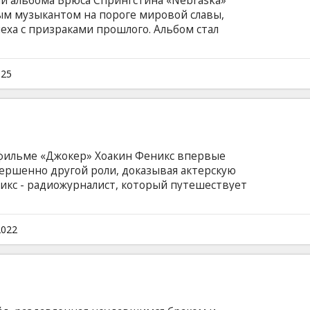
ии альбома Брюса Спрингстина «Nebraska»
дым музыкантом на пороге мировой славы,
еха с призраками прошлого. Aльбом стал
изни и считается одним из самых
 — суровая, мрачная акустическая пластинка,
, которые пытаются добиться успеха, но
025
, и ищут избавления, которое так и не
м языке с субтитрами на латышском и русском
фильме «Джокер» Хоакин Феникс впервые
ершенно другой роли, доказывая актерскую
никс - радиожурналист, который путешествует
ь мысли детей о современном мире.
мужчины переворачивается с ног на голову,
его девятилетний племянник. Светлые
2022
ка под настроение Дебюсси раскрывают
черно-белый фильм - ода ребенку, живущему