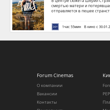
В центре сюжета Шерил Стрэй
смертью матери и потерявшая
отправляется в пешее странств
маршруту по наиболее высоки
Каскадных гор. Испытания, в
путешествии на долю героини
1час 55мин
В кино с 30.01.
страданий, но процесс этот б
английском языке с субтитрам
Forum Cinemas
Ки
О компании
For
Вакансии
PEP
Контакты
Пл