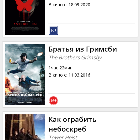
Кинозакуски
В кино с
:
18.09.2020
B2B
Клуб
Братья из Гримсби
The Brothers Grimsby
1час 22мин
В кино с
:
11.03.2016
Как ограбить
небоскреб
Tower Heist