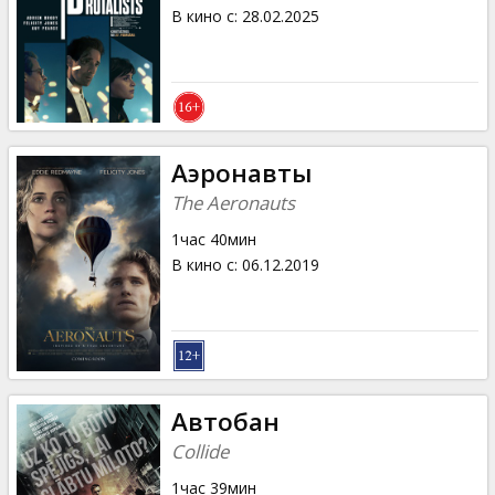
Кинозакуски
В кино с
:
28.02.2025
B2B
Клуб
Аэронавты
The Aeronauts
1час 40мин
В кино с
:
06.12.2019
Автобан
Collide
1час 39мин