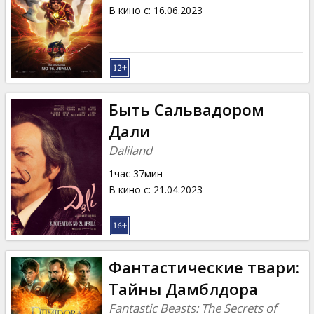
Кинозакуски
В кино с
:
16.06.2023
B2B
Клуб
Быть Сальвадором
Дали
Daliland
1час 37мин
В кино с
:
21.04.2023
Фантастические твари:
Тайны Дамблдора
Fantastic Beasts: The Secrets of