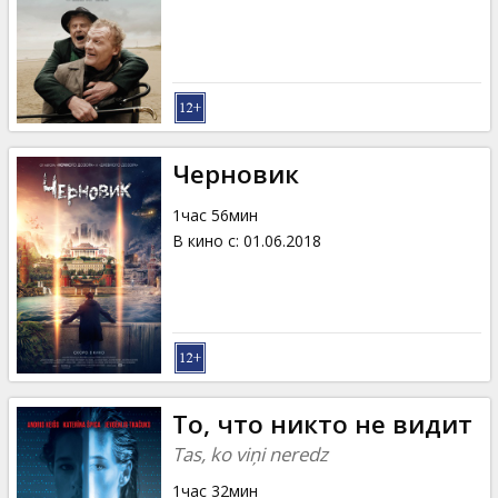
Кинозакуски
B2B
Клуб
Черновик
1час 56мин
В кино с
:
01.06.2018
То, что никто не видит
Tas, ko viņi neredz
1час 32мин