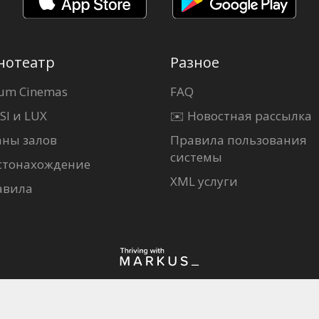
нотеатр
Разное
um Cinemas
FAQ
SI и LUX
✉️ Новостная рассылка
аны залов
Правила пользования
системы
стонахождение
XML услуги
авила