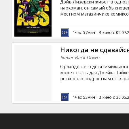
Дэйв Лизевски живет в одноэт
наркоман, он самый обыкновен
местном магазинчике комиксо
собственной учительнице и пе
Единственное, что отличает Д
назад мать. Из этой смеси но
1час 57мин
В кино с 02.07.
рождается идея стать суперг
костюме и маске заканчиваетс
Никогда не сдавайс
Never Back Down
Орландо с его десятимиллион
может стать для Джейка Тайл
роскошью подросткам от взра
ничего не нужно, ведь для ни
Дома в Айове Джейк был веду
городе он изгой, переживающи
1час 53мин
В кино с 30.05.
одноклассник рассказывает Дж
тренером, Джином Рокуа.