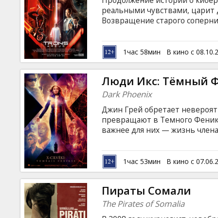
Продолжение истории о кибер
Кинозакуски
реальными чувствами, царит д
Возвращение старого соперни
на английском языке с субтитр
B2B
некоторых сеансах фильм такж
1час 58мин
В кино с 08.10.
Клуб
Люди Икс: Тёмный 
Dark Phoenix
Джин Грей обретает невероят
превращают в Темного Феникс
важнее для них — жизнь члена
Фильм на английском языке с 
1час 53мин
В кино с 07.06.
Пираты Сомали
The Pirates of Somalia