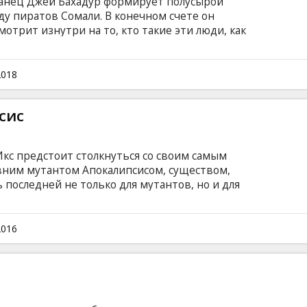
ранец Джей Бахадур формирует полусырой
ду пиратов Сомали. В конечном счете он
отрит изнутри на то, кто такие эти люди, как
 управляют. Фильм на английском и
ами на латышском и русском языках.
2018
сис
Икс предстоит столкнуться со своим самым
ним мутантом Апокалипсисом, существом,
 последней не только для мутантов, но и для
х способа победы над неуязвимым и
 Икс предстоит узнать больше о
Но Апокалипсис неимоверно силен и
2016
шается, ведь он твердо убежден, что только
ыживание… Фильм на английском языке с
сском языках.