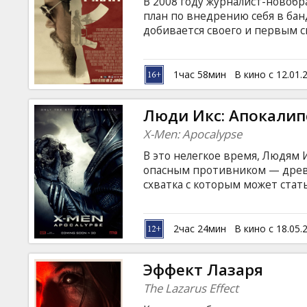
В 2008 году журналист-новоб
план по внедрению себя в бан
добивается своего и первым см
они живут, и что за силы ими
сомалийском языках с субтитр
1час 58мин
В кино с 12.01.
Люди Икс: Апокалип
X-Men: Apocalypse
В это нелегкое время, Людям 
опасным противником — древ
схватка с которым может стать
всего человечества. В поиска
бессмертным монстром, Людям
происхождении своего вида. 
2час 24мин
В кино с 18.05.
вероятность победы все умень
сильнейшие имеют право на в
Эффект Лазаря
субтитрами на латышском и ру
The Lazarus Effect