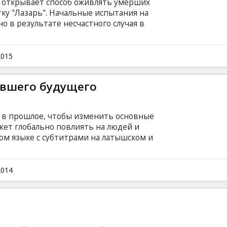
 открывает способ оживлять умерших
ку "Лазарь". Начальные испытания на
о в результате несчастного случая в
й специалист Зои, и остальные ученые в
Оживление венчается успехом... но
 обретает сверхъестественные способности,
2015
 что, оживив Зои, они открыли в наш мир
м существам. Фильм на английском языке с
увшего будущего
сском языках.
 в прошлое, чтобы изменить основные
жет глобально повлиять на людей и
ом языке с субтитрами на латышском и
2014