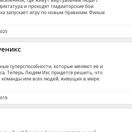
вселенной, где живут виртуальные люди с
иктатура и проходят гладиаторские бои.
ка запускает игру по новым правилам. Фильм
ами на латышском и русском языках. В
е в формате 3D.
2025
Феникс
ные суперспособности, которые меняют её и
а. Теперь Людям Икс придется решить, что
 команды или всех людей, живущих в мире.
субтитрами на латышском и русском языках.
2019