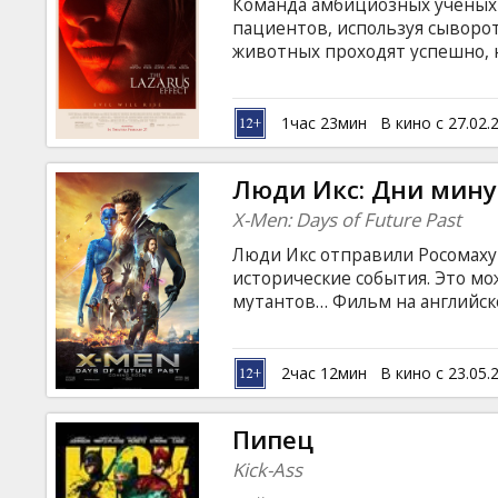
Команда амбициозных ученых
пациентов, используя сыворот
животных проходят успешно, н
лаборатории погибает ведущи
отчаянии решают оживить ее. 
воскрешенная Зои неожиданно
1час 23мин
В кино с 27.02.
заставляющие команду думать,
дорогу злобным потусторонни
Люди Икс: Дни мин
субтитрами на латышском и ру
X-Men: Days of Future Past
Люди Икс отправили Росомаху
исторические события. Это мо
мутантов… Фильм на английск
русском языках.
2час 12мин
В кино с 23.05.
Пипец
Kick-Ass