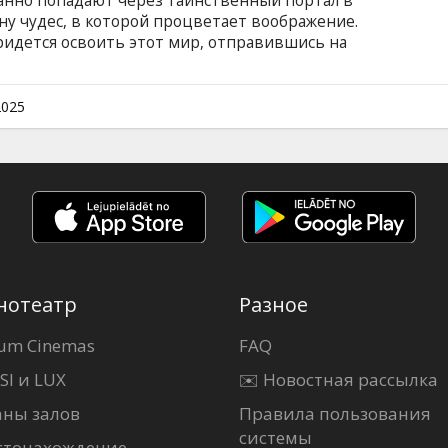
нно попадают через таинственный портал в
у чудес, в которой процветает воображение.
ридется освоить этот мир, отправившись на
 мастером. Фильм доступен в следующих
 - на русском языке с субтитрами на
показов только на английском языке.
2025
нотеатр
Разное
um Cinemas
FAQ
SI и LUX
✉️ Новостная рассылка
аны залов
Правила пользования
системы
стонахождение