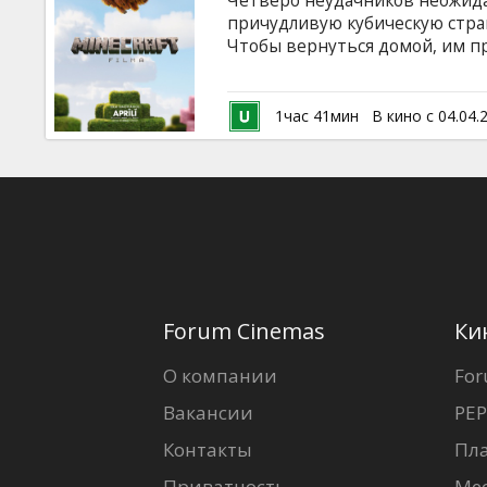
Четверо неудачников неожида
Кинозакуски
причудливую кубическую стран
Чтобы вернуться домой, им п
поиски вместе с неожиданным
B2B
версиях: - на латышском языке;
латышском языке; - несколько 
1час 41мин
В кино с 04.04.
Клуб
Forum Cinemas
Ки
О компании
For
Вакансии
PEP
Контакты
Пл
Приватность
Ме