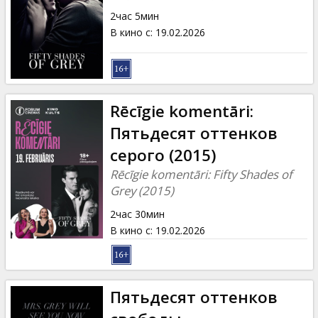
Кинозакуски
2час 5мин
В кино с
:
19.02.2026
B2B
Клуб
Rēcīgie komentāri:
Пятьдесят оттенков
серого (2015)
Rēcīgie komentāri: Fifty Shades of
Grey (2015)
2час 30мин
В кино с
:
19.02.2026
Пятьдесят оттенков