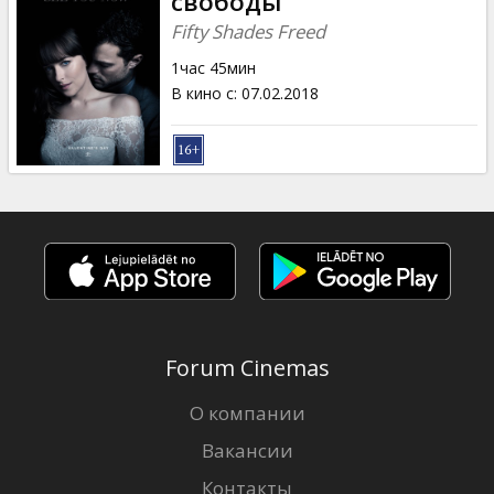
свободы
Fifty Shades Freed
1час 45мин
В кино с
:
07.02.2018
Forum Cinemas
О компании
Вакансии
Контакты