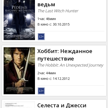
ведьм
The Last Witch Hunter
1час 46мин
В кино с
:
30.10.2015
Хоббит: Нежданное
путешествие
The Hobbit: An Unexpected Journey
2час 44мин
В кино с
:
14.12.2012
Селеста и Джесси