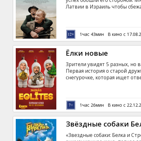
успех обошли его стороной. М
Латвии в Израиль чтобы сбежа
знаменитого дирижера, которы
пытался вылепить сына по свое
диагностируют смертельную б
в Юрмале, и отец с сыном отп
1час 43мин
В кино с 17.08.
ненависти к любви. Фильм на 
языке.
Ёлки новые
Зрители увидят 5 разных, но в
Первая история о старой друж
снегурочке, которая ищет отв
рассказывает о влюбленной Г
Новогоднюю ночь с любимым ч
прочность юного хипстера в по
объединяет поиск вечных цен
1час 26мин
В кино с 22.12.
маленький мальчик из Хабаровс
латышском языке.
Звёздные собаки Бе
«Звездные собаки: Белка и Ст