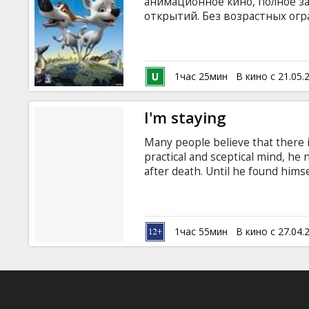
анимационное кино, полное 
открытий. Без возрастных огр
летать под куполом цирка, а е
лишь о том, где бы ей достат
еды вместе с другом крысом 
романтиком, Стрелка ежедневн
1час 25мин
В кино с 21.05.
один прекрасный день на их г
за штурвалом.
I'm staying
Many people believe that there is
practical and sceptical mind, he 
after death. Until he found hims
is. Who did neither belong to the
because of some accidentaly thr
Palich Tirsa, that life which he u
has reasons to come back.
1час 55мин
В кино с 27.04.