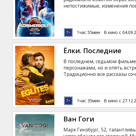
Кинозакуски
непостижимые, изменения пов
электричества, технологии их
развивается. Теперь глаза вс
B2B
большом стадионе разворачива
галактике - «Космобол» - смес
1час 55мин
В кино с 04.09.
русском языке с субтитрами н
Клуб
Ёлки. Последние
В последнем, седьмом фильме 
персонажами, но и опять встр
Традиционно все рассказы соч
харизматического Константина
настроение уже невозможно. Ф
латышском языке.
1час 35мин
В кино с 27.12.
Ван Гоги
Марк Гинзбург, 52, талантлив