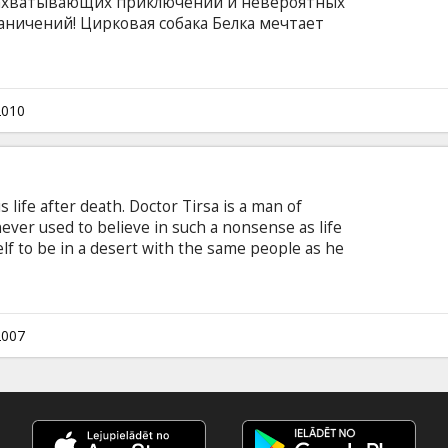
захватывающих приключений и невероятных
аничений! Цирковая собака Белка мечтает
е будущая коллега - дворняжка Стрелка думает
ь очередную ароматную косточку. В поисках
Веней, шутником и неисправимым
о попадает в какие-нибудь переделки. Так, в
2010
оловы сваливается цирковая ракета с Белкой
 life after death. Doctor Tirsa is a man of
never used to believe in such a nonsense as life
elf to be in a desert with the same people as he
 world of living, nor dead. All that happened
owen bowling ball. That makes realize Viktor
sed to live before wasn't so bad, actually, and he
2007