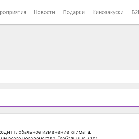
роприятия
Новости
Подарки
Кинозакуски
B2
сходит глобальное изменение климата,
ни всего человечества. Глобальные, уму