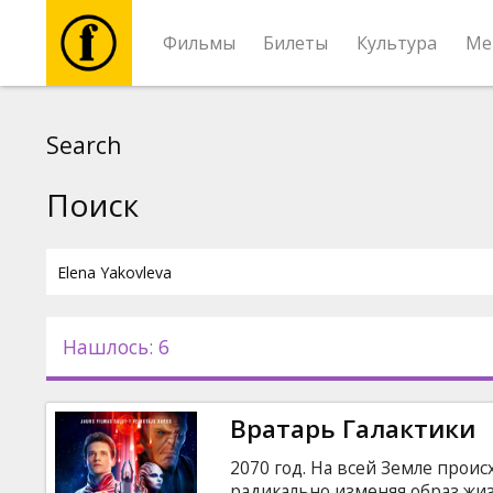
Фильмы
Билеты
Культура
Ме
Фильмы
Search
Билеты
Поиск
Культура
Мероприятия
Нашлось: 6
Новости
Вратарь Галактики
Подарки
2070 год. На всей Земле прои
радикально изменяя образ жиз