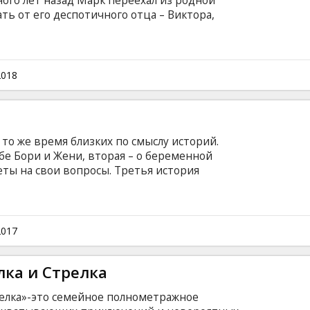
ного лет назад Марк переехал из родной
ть от его деспотичного отца – Виктора,
й никогда не заботился о чувствах Марка и
му подобию. После того, как у Виктора
олезнь, Марк возвращается в отцовский дом
равляются в трудное путешествие от
2018
русском языке с субтитрами на латышском
 то же время близких по смыслу историй.
бе Бори и Жени, вторая – о беременной
еты на свои вопросы. Третья история
алине, которая полна решимости провести
еловеком, а четвертая – о проверке на
ходе в лес за елкой. Всех этих людей
ностей – дружбы, любви, верности и
2017
ка... Фильм на русском языке с субтитрами на
лка и Стрелка
релка»-это семейное полнометражное