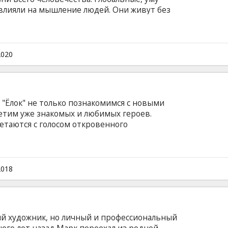
лияли на мышление людей. Они живут без
 больше не интересуют, экономика не
ех людей обращены к небу, где на невероятно
ется самая популярная игра во всей
ь спорта и галактических сражений. Фильм на
2020
а латышском языке.
"Ёлок" не только познакомимся с новыми
етим уже знакомых и любимых героев.
етаются с голосом откровенного
 Хабенского, без которого праздничное
ильм на русском языке с субтитрами на
2018
ый художник, но личный и профессиональный