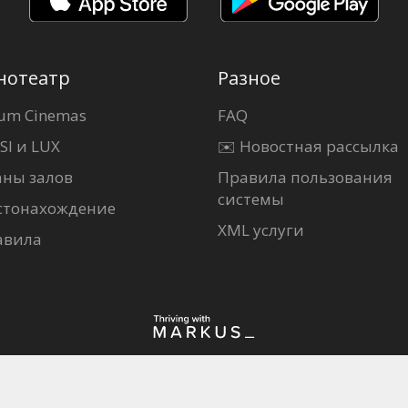
нотеатр
Разное
um Cinemas
FAQ
SI и LUX
✉️ Новостная рассылка
аны залов
Правила пользования
системы
стонахождение
XML услуги
авила