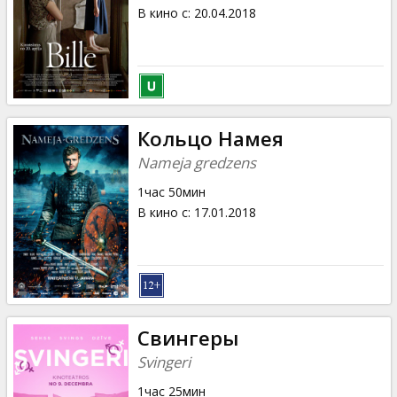
Кинозакуски
В кино с
:
20.04.2018
B2B
Клуб
Кольцо Намея
Nameja gredzens
1час 50мин
В кино с
:
17.01.2018
Свингеры
Svingeri
1час 25мин