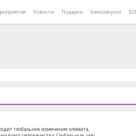
роприятия
Новости
Подарки
Кинозакуски
B2
сходит глобальное изменение климата,
ни всего человечества. Глобальные, уму