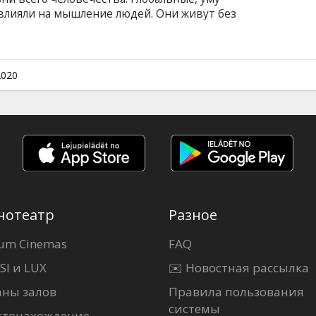
лияли на мышление людей. Они живут без
 больше не интересуют, экономика не
ех людей обращены к небу, где на невероятно
ется самая популярная игра во всей
ь спорта и галактических сражений. Фильм на
2020
а латышском языке.
нотеатр
Разное
um Cinemas
FAQ
SI и LUX
✉️ Новостная рассылка
аны залов
Правила пользования
системы
стонахождение