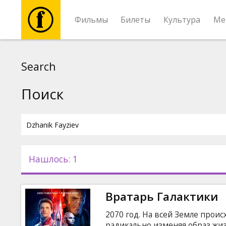
Фильмы
Билеты
Культура
Ме
Фильмы
Search
Билеты
Поиск
Культура
Мероприятия
Нашлось: 1
Новости
Вратарь Галактики
Подарки
2070 год. На всей Земле прои
радикально изменяя образ жиз