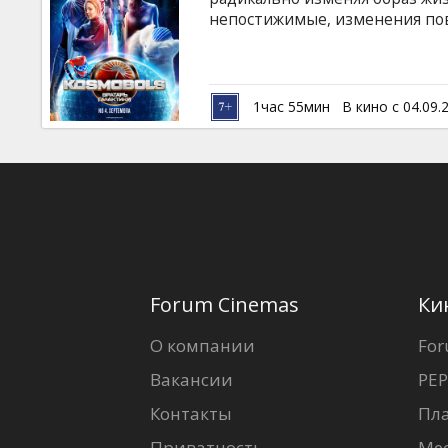
Кинозакуски
непостижимые, изменения пов
электричества, технологии их
развивается. Теперь глаза вс
B2B
большом стадионе разворачива
галактике - «Космобол» - смес
1час 55мин
В кино с 04.09.
русском языке с субтитрами н
Клуб
Forum Cinemas
Ки
О компании
For
Вакансии
PEP
Контакты
Пл
Приватность
Ме