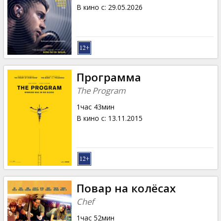
Кинозакуски
В кино с
:
29.05.2026
B2B
Клуб
Программа
The Program
1час 43мин
В кино с
:
13.11.2015
Повар на колёсах
Chef
1час 52мин