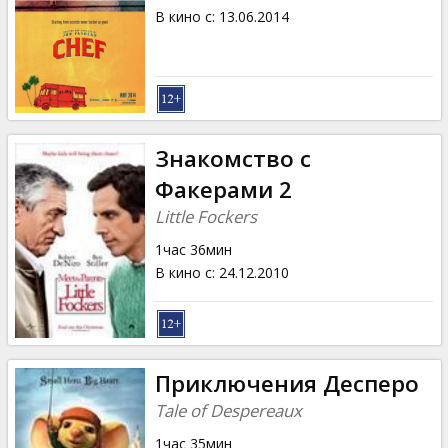
В кино с
:
13.06.2014
Знакомство с
Факерами 2
Little Fockers
1час 36мин
В кино с
:
24.12.2010
Приключения Десперо
Tale of Despereaux
1час 35мин