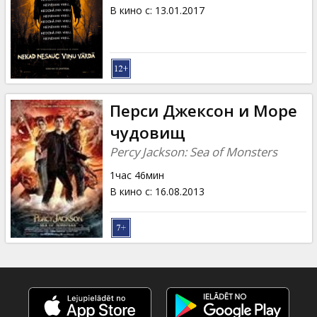
Кинозакуски
В кино с
:
13.01.2017
B2B
Клуб
Перси Джексон и Море
чудовищ
Percy Jackson: Sea of Monsters
1час 46мин
В кино с
:
16.08.2013