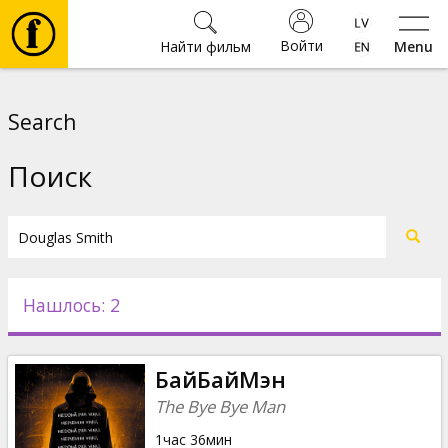
Войти
Найти фильм
Menu
Фильмы
Search
Билеты
Поиск
Культура
Мероприятия
Нашлось: 2
Новости
БайБайМэн
Подарки
The Bye Bye Man
1час 36мин