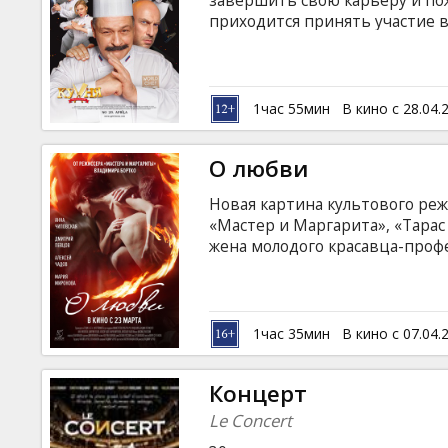
завершить свою карьеру и по
приходится принять участие 
поваров, который состоится 
неожиданно узнает, что у нег
образом исчезает владелeц р
деле пришлось бежать и прята
1час 55мин
В кино с 28.04.
русском языке с субтитрами н
О любви
Hовая картина культового реж
«Мастер и Маргарита», «Тарас
жена молодого красавца-профе
учения Поднебесной, похоже,
действительность. Нина убежд
есть любовь. Но всё меняется,
Фильм на русском языке с суб
1час 35мин
В кино с 07.04.
Концерт
Le Concert