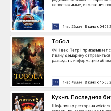
Кинозакуски
непостижимые, изменения пов
электричества, технологии их
развивается. Теперь глаза вс
B2B
большом стадионе разворачива
галактике - «Космобол» - смес
1час 55мин
В кино с 04.09.
русском языке с субтитрами н
Клуб
Тобол
XVIII век. Петр I приказывае
Ивану Демарину отправиться 
разведать информацию об и
команду. С отрядом он выступа
Благодаря коварному заговору
становится военным вторжени
тысяч жестоких и диких джунг
1час 48мин
В кино с 15.03.
латышском языке.
Кухня. Последняя би
Шеф-повар ресторана «Victor