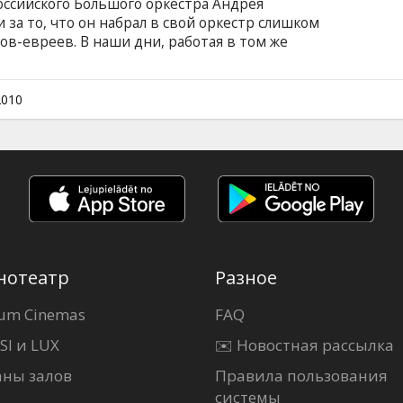
оссийского Большого оркестра Андрея
за то, что он набрал в свой оркестр слишком
в-евреев. В наши дни, работая в том же
Филипов нечаянно узнает, что Большой
и в Париж. Он решает собрать своих бывших
 французскую столицу вместо нынешнего
2010
нотеатр
Разное
um Cinemas
FAQ
SI и LUX
✉️ Новостная рассылка
аны залов
Правила пользования
системы