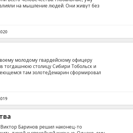
лияли на мышление людей. Они живут без
 больше не интересуют, экономика не
ех людей обращены к небу, где на невероятно
ется самая популярная игра во всей
ь спорта и галактических сражений. Фильм на
2020
а латышском языке.
т своему молодому гвардейскому офицеру
в тогдашнюю столицу Сибири Тобольск и
меющемся там золотеДемарин сформировал
ет на поиски золота далекого Яркенда.
 местных князей, мирная экспедиция
ем. И. Демарин и его полк попадают в плен
аров. Фильм на русском языке с субтитрами на
2019
тва
» Виктор Баринов решил наконец-то