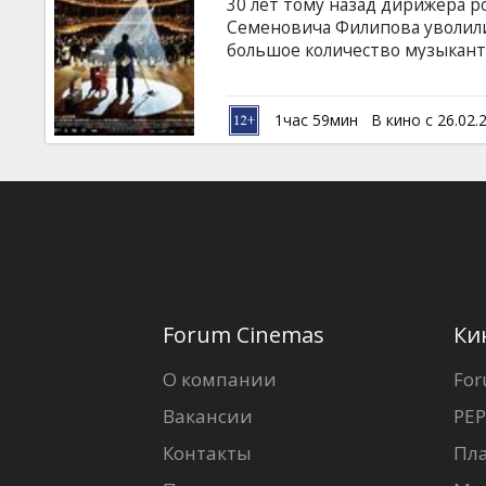
30 лет тому назад дирижера р
Семеновича Филипова уволили 
большое количество музыканто
концертном зале уборщиком, 
оркестр приглашен на гастрол
музыкантов и отправиться во
1час 59мин
В кино с 26.02.
состава...
Forum Cinemas
Ки
О компании
For
Вакансии
PEP
Контакты
Пл