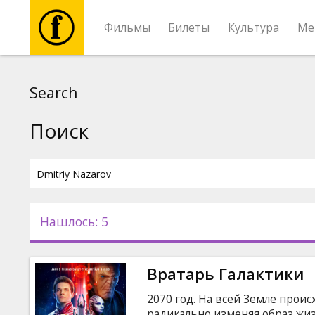
Фильмы
Билеты
Культура
Ме
Фильмы
Search
Билеты
Поиск
Культура
Мероприятия
Нашлось: 5
Новости
Вратарь Галактики
Подарки
2070 год. На всей Земле прои
радикально изменяя образ жиз