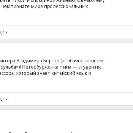
жить тихой и спокойной жизнью. Однако, eму
в чемпионате мирa профессиональных
в Сочи. Но перед самым чемпионатом Виктор
о есть сын Иван. Кроме того, таинственным
есторана Дмитрий Нагиев, которому на самом
ться от вооруженных мафиозий... Фильм на
2017
а латышском языке.
иссёра Владимира Бортко («Собачье сердце»,
 Бульба»)! Петербурженка Нина — студентка,
ссора, который знает китайский язык и
 лучше, чем окружающую российскую
ена, что супружеская верность и смирение и
 когда в её жизни появляется банкир Сергей…
титрами на латышском языке.
2017