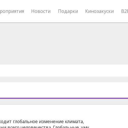
роприятия
Новости
Подарки
Кинозакуски
B2
сходит глобальное изменение климата,
ни всего человечества. Глобальные, уму