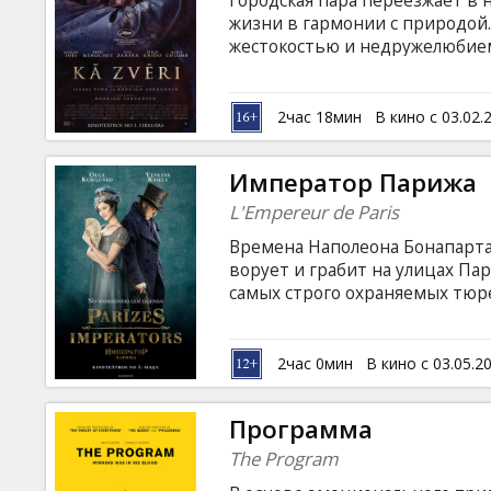
Городская пара переезжает в
Кинозакуски
жизни в гармонии с природой.
жестокостью и недружелюбием
непредотвратимым последств
B2B
языках с субтитрами на латышс
2час 18мин
В кино с 03.02.
Клуб
Император Парижа
L'Empereur de Paris
Времена Наполеона Бонапарта.
ворует и грабит на улицах Па
самых строго охраняемых тюре
темницы Видок, скрывая свою
торговец не кто иной, как изв
полицией и, в обмен на свобо
2час 0мин
В кино с 03.05.2
всевозможных воров, и, созд
Фильм на французском языке с
Программа
The Program