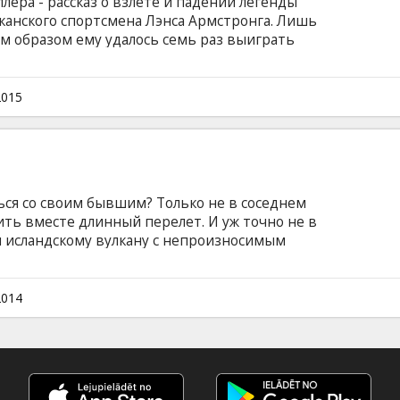
лера - рассказ о взлете и падении легенды
канского спортсмена Лэнса Армстронга. Лишь
м образом ему удалось семь раз выиграть
e France" - с помощью допинга. Армстронг -
а английском языке с субтитрами на
2015
ься со своим бывшим? Только не в соседнем
ить вместе длинный перелет. И уж точно не в
 исландскому вулкану с непроизносимым
пу. Когда вы страстно ненавидите друг друга,
н самолета, и авария, и побег из полиции и
. Фильм на французском языке с субтитрами
2014
.