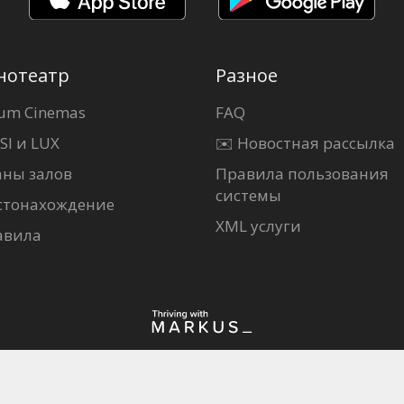
нотеатр
Разное
um Cinemas
FAQ
SI и LUX
✉️ Новостная рассылка
аны залов
Правила пользования
системы
стонахождение
XML услуги
авила