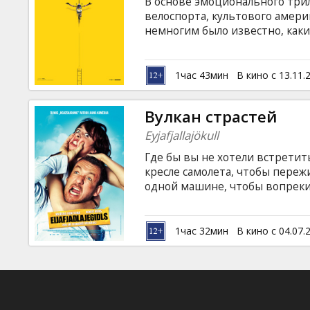
В основе эмоционального трил
велоспорта, культового амери
немногим было известно, каки
знаменитую велогонку "Tour d
легенда, герой, лжец. Фильм н
латышском и русском языках.
1час 43мин
В кино с 13.11.
Вулкан страстей
Eyjafjallajökull
Где бы вы не хотели встретит
кресле самолета, чтобы переж
одной машине, чтобы вопреки
названием, пересечь всю Евро
может случиться всякое. И уго
даже… возвращение романтики
1час 32мин
В кино с 04.07.
на латышском и русском языках