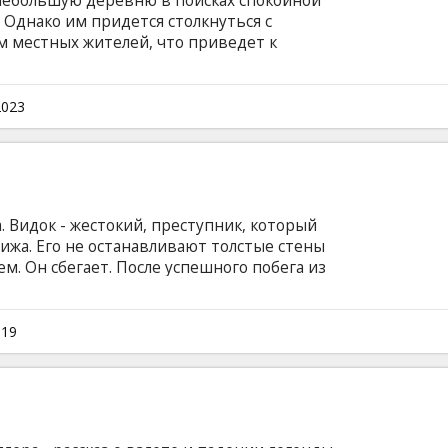
 небольшую деревню в поисках спокойной
 Однако им придется столкнуться с
 местных жителей, что приведет к
иям. Фильм на французском и испанском
ком и русском языках.
2023
 Видок - жестокий, преступник, который
рижа. Его не останавливают толстые стены
м. Oн сбегает. После успешного побега из
 личность, но подельники пронюхали, что
естный беглец. Видок сотрудничает с
ду, помогает ей очищать улицы от
019
ает целую империю борьбы с преступностью.
 субтитрами на латышском и русском языках.