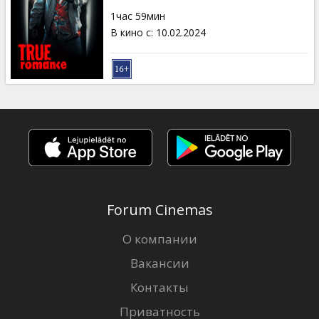
Кинозакуски
1час 59мин
В кино с
:
10.02.2024
B2B
Клуб
Forum Cinemas
О компании
Вакансии
Контакты
Приватность