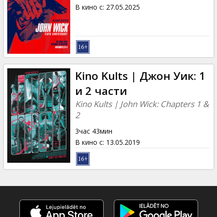
Кинозакуски
В кино с
:
27.05.2025
B2B
Клуб
Kino Kults | Джон Уик: 1
и 2 части
Kino Kults | John Wick: Chapters 1 &
2
3час 43мин
В кино с
:
13.05.2019