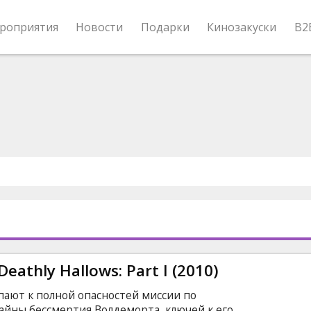
роприятия
Новости
Подарки
Кинозакуски
B2
Deathly Hallows: Part I (2010)
пают к полной опасностей миссии по
йны бессмертия Волдеморта, ключей к его