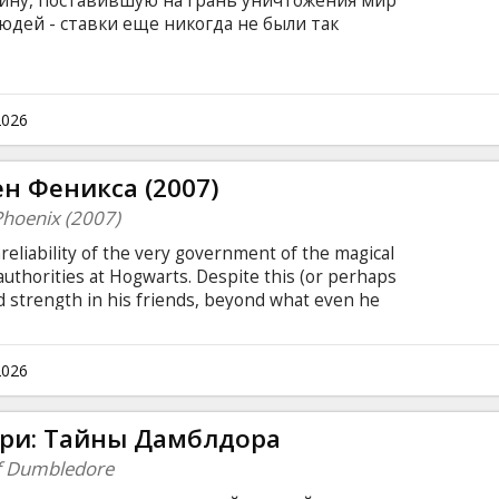
йну, поставившую на грань уничтожения мир
дей - ставки еще никогда не были так
ающийся своим бессмертием, стремительно
 цели и уничтожению Гарри Поттера. Чтобы
арри придется пожертвовать самым дорогим,
ер и Дары смерти. Часть вторая" даст ответы
2026
редыдущих сериях. В этом году самая успешная
я.
н Феникса (2007)
Phoenix (2007)
reliability of the very government of the magical
uthorities at Hogwarts. Despite this (or perhaps
nd strength in his friends, beyond what even he
earable sacrifice.
2026
ри: Тайны Дамблдора
of Dumbledore