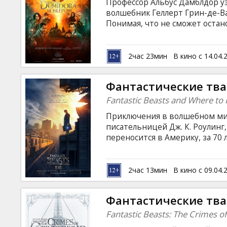
Профессор Альбус Дамблдор у
волшебник Геллерт Грин-де-В
Понимая, что не сможет остан
магозоолога Ньюта Саламанде
волшебников и одного отважн
опасные приключения, встреч
2час 23мин
В кино с 14.04.
существ и борьба со сторонни
больше. Фильм на английском 
Фантастические тва
языках.
Fantastic Beasts and Where to
Приключения в волшебном ми
писательницей Дж. К. Роулинг,
переносится в Америку, за 70 
Школу Волшебства в родной 
приезжает в Нью-Йорк после 
полным самых фантастических 
2час 13мин
В кино с 09.04.
Джейкобом заканчивается плач
фантастические существа, собр
Фантастические тва
Фильм на английском языке с 
Fantastic Beasts: The Crimes o