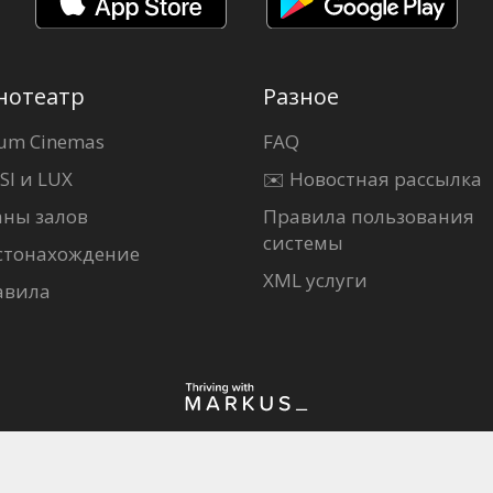
нотеатр
Разное
um Cinemas
FAQ
SI и LUX
✉️ Новостная рассылка
аны залов
Правила пользования
системы
стонахождение
XML услуги
авила