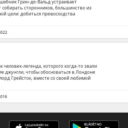
ебник Грин-де-Вальд устраивает
т собирать сторонников, большинство из
ной цели: добиться превосходства
ическими существами на планете. Чтобы
 Альбус Дамблдор обращается к своему
мандеру, который соглашается помочь, не
2022
му грозит. Фильм на английском языке с
сском языках. Сеансы в формате 2D и 3D.
ак человек-легенда, которого когда-то звали
ие джунгли, чтобы обосноваться в Лондоне
 лорд Грейсток, вместе со своей любимой
ну еще предстоит вернуться в родные
агает на него почетную обязанность
 Конго. Клейтон и не подозревает, что за
2016
ься в Африку скрывается хитрый план
см. Фильм на английском языке с субтитрами
. Сеансы в формате 2D и 3D.