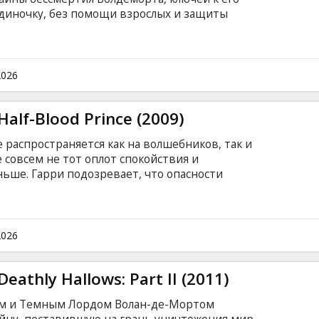
диночку, без помощи взрослых и защиты
рузей должны полагаться друг на друга как
он поджидают Tемные силы, а протест в душе
шить их союз навсегда. Друзья и враги Гарри
жиданном свете.
2026
Half-Blood Prince (2009)
 распространяется как на волшебников, так и
е совсем не тот оплот спокойствия и
ньше. Гарри подозревает, что опасности
в пределах замка, но Дамблдор больше
а к финальному сражению, которое
Они работают рука об руку, пытаясь отыскать
а и к тому же директор берёт на работу своего
2026
ация Слагхорна, который может знать
мацию.
eathly Hallows: Part II (2011)
ом и Темным Лордом Волан-де-Мортом