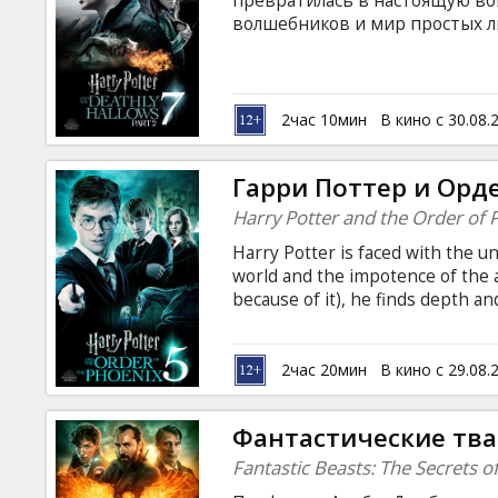
превратилась в настоящую во
волшебников и мир простых лю
высоки. Волан-де-Морт, упив
приближается к своей темной
остановить Темного Лорда, Г
что у него есть... "Гарри Потт
2час 10мин
В кино с 30.08.
на все вопросы, заданные в п
в истории киносага завершитс
Гарри Поттер и Орде
Harry Potter and the Order of 
Harry Potter is faced with the un
world and the impotence of the a
because of it), he finds depth a
knew; boundless loyalty; and unb
2час 20мин
В кино с 29.08.
Фантастические тва
Fantastic Beasts: The Secrets 