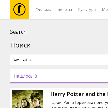
Фильмы
Билеты
Культура
Ме
Фильмы
Search
Билеты
Поиск
Культура
Мероприятия
Нашлось: 8
Новости
Harry Potter and the 
Подарки
Гарри, Рон и Гермиона присту
нахождению и уничтожению та