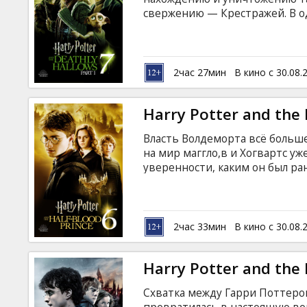
Кинозакуски
свержению — Крестражей. В о
профессора Дамблдора, трое д
никогда раньше. Со всех стор
B2B
одного из них способен разру
предстают в совершенно нео
2час 27мин
В кино с 30.08.
Клуб
Harry Potter and the 
Власть Волдеморта всё больше
на мир маггло,в и Хогвартс уж
уверенности, каким он был ра
могут подстерегать его даже 
озадачен подготовкой Поттер
приближается с каждым днём. 
ключ к слабости Волдеморта, д
2час 33мин
В кино с 30.08.
давнего друга и коллегу – Гор
решающую, ключевую инфор
Harry Potter and the D
Схватка между Гарри Поттер