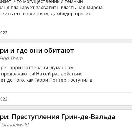
знает, что могущественный темный
альд планирует захватить власть над миром.
овить его в одиночку, Дамблдор просит
ра возглавить команду из выдающихся
ого магла-пекаря. Им предстоят невероятно
а со старыми и укрощение новых магических
2022
ками Грин-де-Вальда, которых становится все
языке с субтитрами на латышском и русском
ри и где они обитают
 Find Them
ре Гарри Поттера, выдуманном
 продолжаются! На сей раз действие
лет до того, как Гарри Поттер поступил в
Англии. Юный волшебник Ньют Скамандер
кругосветного путешествия с чемоданом,
тварей в мире. Встреча с неловким магглом
2022
евно - чемодан случайно открыт и все
анные Скамандером, пускаются в бега...
ри: Преступления Грин-де-Вальда
субтитрами на латышском и русском языках.
f Grindelwald