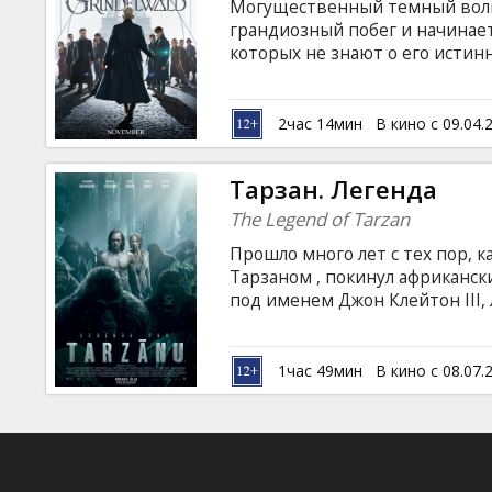
Могущественный темный волш
грандиозный побег и начинае
которых не знают о его истин
волшебников над всеми немаг
сорвать планы злобного мага,
бывшему студенту Ньюту Сала
2час 14мин
В кино с 09.04.
подозревая, какая опасность е
субтитрами на латышском и ру
Тарзан. Легенда
The Legend of Tarzan
Прошло много лет с тех пор, к
Тарзаном , покинул африканск
под именем Джон Клейтон III,
женой Джейн. Впрочем, Тарза
джунгли, ведь парламент возл
возглавить торговую миссию в
1час 49мин
В кино с 08.07.
приглашением вновь отправит
коварного бельгийского бизне
на латышском и русском языках