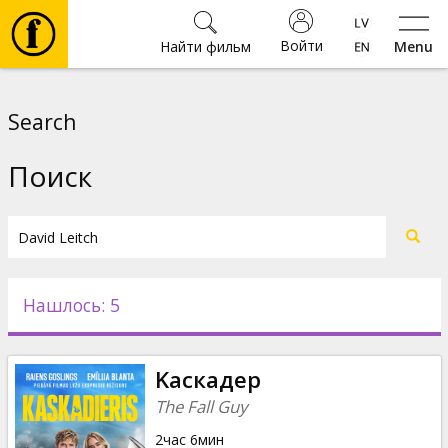
Войти
Найти фильм
Menu
Фильмы
Search
Билеты
Поиск
Культура
Мероприятия
Нашлось: 5
Новости
Kаскадер
Подарки
The Fall Guy
2час 6мин