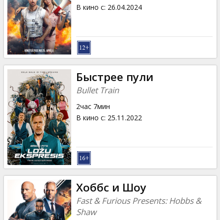
Кинозакуски
В кино с
:
26.04.2024
B2B
Клуб
Быстрее пули
Bullet Train
2час 7мин
В кино с
:
25.11.2022
Хоббс и Шоу
Fast & Furious Presents: Hobbs &
Shaw