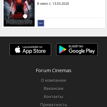
Кинозакуски
В кино с
:
13.03.2020
B2B
Клуб
Forum Cinemas
О компании
Вакансии
Контакты
Приватность