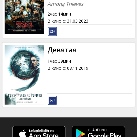
Кинозакуски
Among Thieves
2час 14мин
B2B
В кино с
:
31.03.2023
Клуб
Девятая
1час 39мин
В кино с
:
08.11.2019