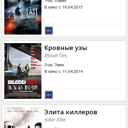
1час 55мин
В кино с
:
10.04.2015
Кровные узы
Blood Ties
2час 7мин
В кино с
:
11.04.2014
Элита киллеров
Killer Elite