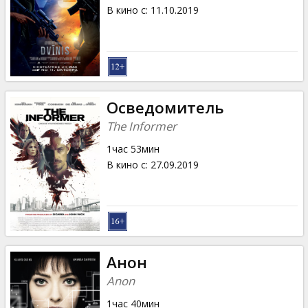
Кинозакуски
В кино с
:
11.10.2019
B2B
Клуб
Осведомитель
The Informer
1час 53мин
В кино с
:
27.09.2019
Анон
Anon
1час 40мин