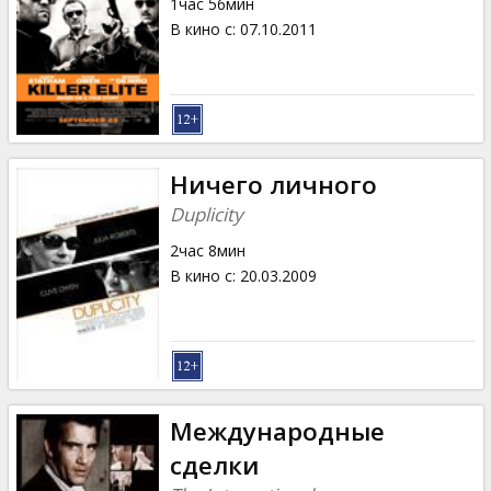
1час 56мин
В кино с
:
07.10.2011
Ничего личного
Duplicity
2час 8мин
В кино с
:
20.03.2009
Mеждународные
сделки