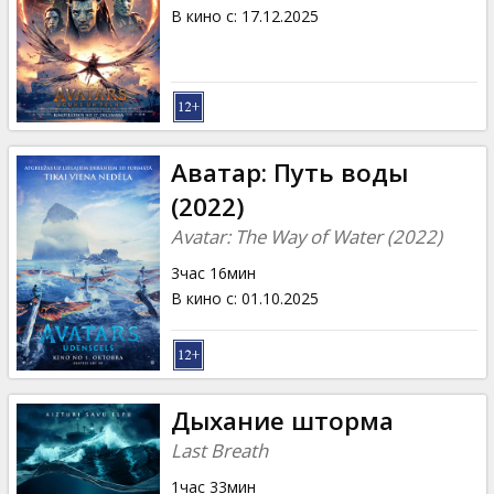
Кинозакуски
В кино с
:
17.12.2025
B2B
Клуб
Аватар: Путь воды
(2022)
Avatar: The Way of Water (2022)
3час 16мин
В кино с
:
01.10.2025
Дыхание шторма
Last Breath
1час 33мин