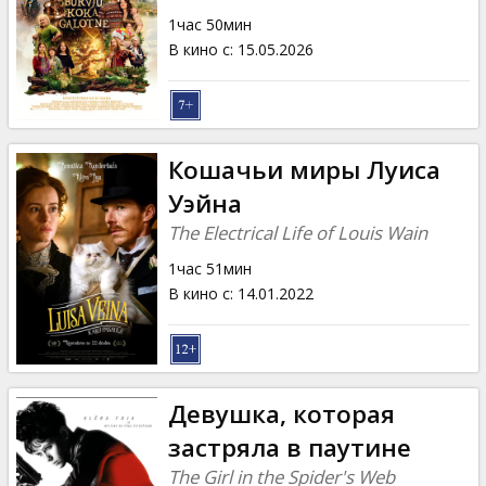
Кинозакуски
1час 50мин
В кино с
:
15.05.2026
B2B
Клуб
Кошачьи миры Луиса
Уэйна
The Electrical Life of Louis Wain
1час 51мин
В кино с
:
14.01.2022
Девушка, которая
застряла в паутине
The Girl in the Spider's Web