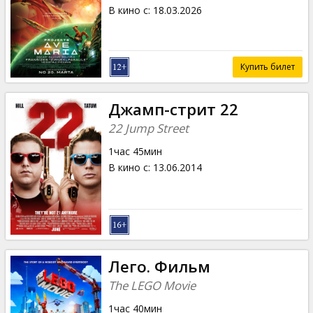
Кинозакуски
В кино с
:
18.03.2026
B2B
Купить билет
Клуб
Джамп-стрит 22
22 Jump Street
1час 45мин
В кино с
:
13.06.2014
Лего. Фильм
The LEGO Movie
1час 40мин