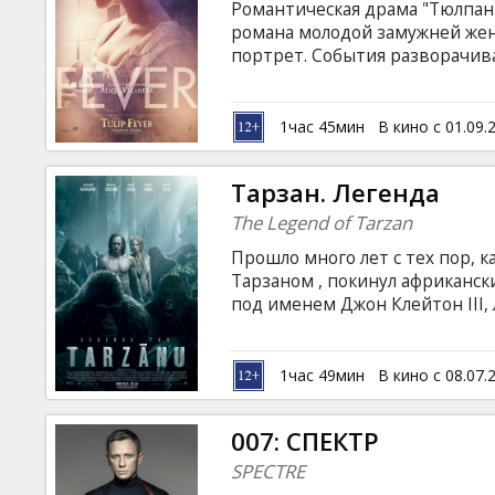
Романтическая драма "Тюлпанн
романа молодой замужней же
портрет. События разворачива
когда город объят торговой л
обеспечить задел на будущее
рисковый бизнес по продаже т
1час 45мин
В кино с 01.09.
субтитрами на латышском и ру
Тарзан. Легенда
The Legend of Tarzan
Прошло много лет с тех пор, к
Тарзаном , покинул африканск
под именем Джон Клейтон III,
женой Джейн. Впрочем, Тарза
джунгли, ведь парламент возл
возглавить торговую миссию в
1час 49мин
В кино с 08.07.
приглашением вновь отправит
коварного бельгийского бизне
007: СПЕКТР
на латышском и русском языках
SPECTRE