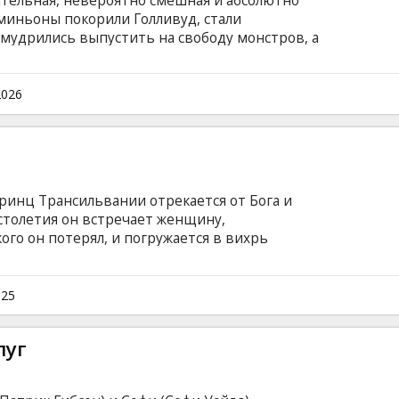
ительная, невероятно смешная и абсолютно
 миньоны покорили Голливуд, стали
умудрились выпустить на свободу монстров, а
пытаться спасти планету от хаоса, который
ступен в следующих версиях: -дублированный
ванный на русском языке с латышскими
2026
зыке с субтитрами на латышском языке.
ринц Трансильвании отрекается от Бога и
столетия он встречает женщину,
ого он потерял, и погружается в вихрь
ить как любовь, так и тьму. Фильм на
и на латышском и русском языках.
025
луг