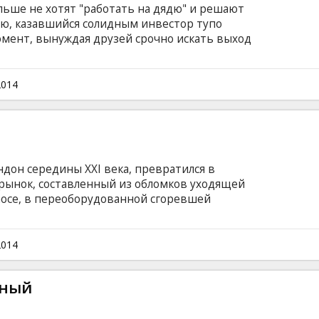
ольше не хотят "работать на дядю" и решают
ию, казавшийся солидным инвестор тупо
омент, вынуждая друзей срочно искать выход
 ситуации. Вскоре выход найден: троица
ра и попросить за него выкуп. В
дии "Несносные боссы" на экраны
2014
комики Джейсон Бэйтмен, Чарли Дэй и
Дженнифер Энистон, Джейми Фокс и Кевин
дон середины XXI века, превратился в
рынок, составленный из обломков уходящей
аосе, в переоборудованной сгоревшей
ый эксцентричный компьютерный гений,
адающий разом от одиночества и бесконечного
 над таинственной, неразрешимой теоремой,
2014
ысленность и ничтожность бытия.
нный