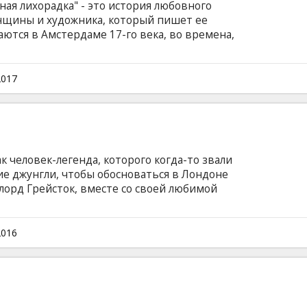
ая лихорадка" - это история любовного
нщины и художника, который пишет ее
ются в Амстердаме 17-го века, во времена,
ихорадкой тюльпанных луковиц. В надежде
, тайные любовники решают вложиться в
юльпанов... Фильм на английском языке с
2017
сском языках.
ак человек-легенда, которого когда-то звали
ие джунгли, чтобы обосноваться в Лондоне
 лорд Грейсток, вместе со своей любимой
ну еще предстоит вернуться в родные
агает на него почетную обязанность
 Конго. Клейтон и не подозревает, что за
2016
ься в Африку скрывается хитрый план
см. Фильм на английском языке с субтитрами
. Сеансы в формате 2D и 3D.