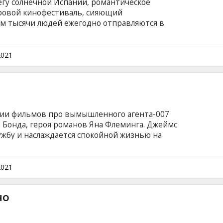
егу солнечной Испании, романтическое
ровой кинофестиваль, сияющий
им тысячи людей ежегодно отправляются в
ной супружеской пары магия кино оказывается
доворот соблазнов и приключений, где жанры
руга словно эмоции влюбленных. Фильм на
2021
и на латышском и русском языках.
рии фильмов про вымышленного агента-007
 Бонда, героя романов Яна Флеминга. Джеймс
ужбу и наслаждается спокойной жизнью на
а острове появляется его старый друг Феликс
помощи. Миссия по спасению похищенного
 чем предполагалось изначально. Бонд
2021
венному злодею, вооруженному опасным
ьм на английском языке с субтитрами на
но