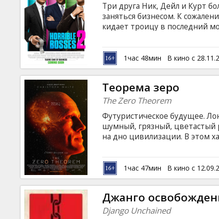
Три друга Ник, Дейл и Курт б
заняться бизнесом. К сожален
кидает троицу в последний м
из крайне сложной финансовой
решает похитить сына инвесто
продолжении популярной коме
1час 48мин
В кино с 28.11.
возвращаются полюбившиеся 
Джейсон Сьюдейкис, а также 
Теорема зеро
Спейси.
The Zero Theorem
Футуристическое будущее. Лон
шумный, грязный, цветастый 
на дно цивилизации. В этом х
церкви, живет слегка безумн
параноик и неврастеник, стр
списка фобий. Ученый бьется
1час 47мин
В кино с 12.09.
способной подтвердить бессм
Джанго освобожде
Django Unchained