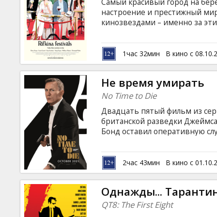
Самый красивый город на бер
настроение и престижный ми
кинозвездами – именно за эт
Сан-Себастьян. Однако для од
реальной. Их затягивает в во
стремительно сменяют друг д
1час 32мин
В кино с 08.10.
английском языке с субтитрам
Не время умирать
No Time to Die
Двадцать пятый фильм из се
британской разведки Джеймса
Бонд оставил оперативную сл
Ямайке. Все меняется, когда н
Лейтер из ЦРУ с просьбой о 
ученого оказывается опаснее,
2час 43мин
В кино с 01.10.
попадает в ловушку к таинст
технологическим оружием. Фил
Однажды... Таранти
латышском и русском языках.
QT8: The First Eight