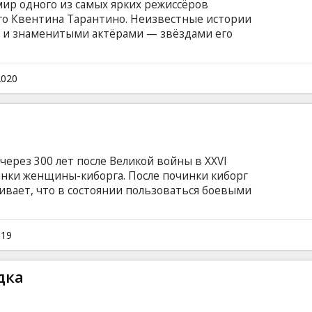
ир одного из самых ярких режиссёров
о Квентина Тарантино. Неизвестные истории
и и знаменитыми актёрами — звёздами его
 языке с субтитрами на латышском и русском
2020
ерез 300 лет после Великой войны в XXVI
анки женщины-киборга. После починки киборг
ивает, что в состоянии пользоваться боевыми
ся поиски утерянных воспоминаний. Фильм
ами на латышском и русском языках.
019
дка