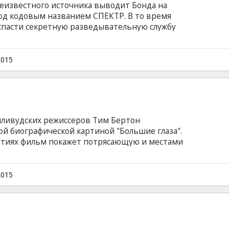
еизвестного источника выводит Бонда на
од кодовым названием СПЕКТР. В то время
 спасти секретную разведывательную службу
агом подбирается к страшной тайне, которую
 новой серии бондианы снова выступил Сэм
йфолл"", "Красота по-американски",
2015
онда уже в четверый раз Дэниел Крэйг. Фильм
ами на латышском и русском языках.
лливудских режиссеров Тим Бертон
й биографической картиной "Большие глаза".
ытиях фильм покажет потрясающую и местами
й художницы Маргарет Кин, прославившуюся
ами. Завораживающие и немного пугающие
художницы открывают глубину внутреннего
2015
ей, в основном девочек. Ради такого
атели еще шире распахивают свои кошельки.