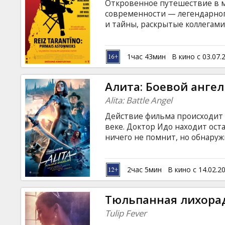
Откровенное путешествие в м
современности — легендарног
и тайны, раскрытые коллегам
фильмов. Фильм на английском
языках.
1час 43мин
В кино с 03.07.
Алита: Боевой ангел
Alita: Battle Angel
Действие фильма происходит ч
веке. Доктор Идо находит ост
ничего не помнит, но обнаруж
приемами киборгов. Начинают
на английском языке с субтитр
2час 5мин
В кино с 14.02.2
Тюльпанная лихора
Tulip Fever