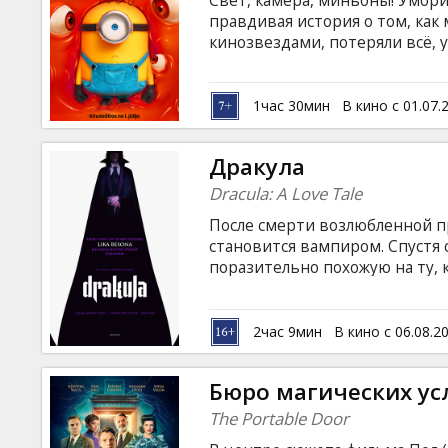
Свет, камера, миньоны! Умор
Кинозакуски
правдивая история о том, как
кинозвездами, потеряли всё, 
затем объединились, чтобы по
B2B
они сами и создали. Фильм до
на латышском языке; -дублиро
1час 30мин
В кино с 01.07.
субтитрами; -На английском я
Клуб
Дракула
Dracula: A Love Tale
После смерти возлюбленной п
становится вампиром. Спустя 
поразительно похожую на ту, к
страсти, которая может пробуд
английском языке с субтитрам
2час 9мин
В кино с 06.08.2
Бюро магических ус
The Portable Door