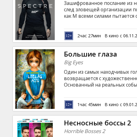
Зашифрованное послание из н
след зловещей организации п
как М всеми силами пытается
от ликвидации, Бонд шаг за ш
скрывает СПЕКТР. Режиссером
Мендес ("007: Координаты "Ска
2час 27мин
В кино с 06.11.
"Морпехи"). В роли Джеймса Б
на английском языке с субтитр
Большие глаза
Big Eyes
Один из самых находчивых го
возвращается с художественно
Основанный на реальных соб
комичную историю знаменито
в 50-ые годы своими картин
огромные глаза на картинах 
1час 45мин
В кино с 09.01.
мира изображенных на них дет
невиданного искусства покуп
Несносные боссы 2
Horrible Bosses 2