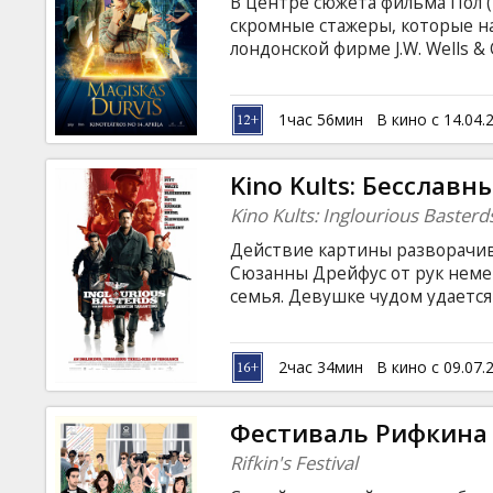
В центре сюжета фильма Пол (
скромные стажеры, которые н
лондонской фирме J.W. Wells 
(Кристоф Вальц) и менеджер 
магии, привнося современну
магические практики, а Пол 
1час 56мин
В кино с 14.04.
корпорации. Фильм на английс
русском языках.
Kino Kults: Бесслав
Kino Kults: Inglourious Basterd
Действие картины разворачива
Сюзанны Дрейфус от рук немец
семья. Девушке чудом удается
устраивается на работу в кино
лейтенант Альдо Рэйн собирае
«Ублюдками». К ним примыкае
2час 34мин
В кино с 09.07.
выдающая себя за актрису. Об
диверсанты встречаются в ки
Фестиваль Рифкина
обидчикам. Фильм будет показ
Rifkin's Festival