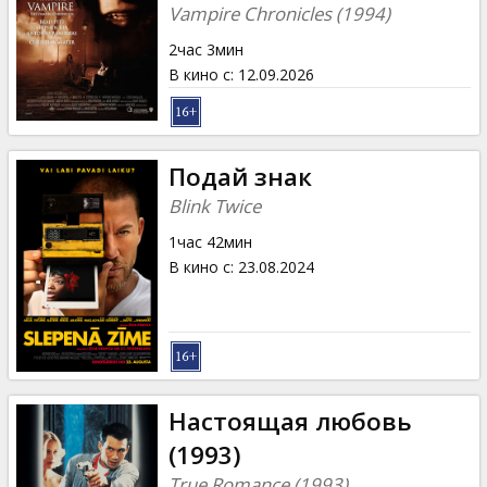
Кинозакуски
Vampire Chronicles (1994)
2час 3мин
B2B
В кино с
:
12.09.2026
Клуб
Подай знак
Blink Twice
1час 42мин
В кино с
:
23.08.2024
Настоящая любовь
(1993)
True Romance (1993)