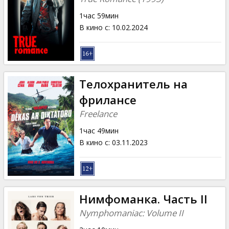
1час 59мин
В кино с
:
10.02.2024
Телохранитель на
фрилансе
Freelance
1час 49мин
В кино с
:
03.11.2023
Нимфоманка. Часть II
Nymphomaniac: Volume II