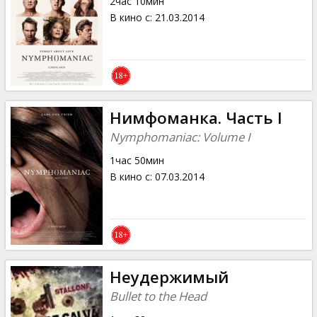
2час 10мин
В кино с
:
21.03.2014
Нимфоманка. Часть I
Nymphomaniac: Volume I
1час 50мин
В кино с
:
07.03.2014
Неудержимый
Bullet to the Head