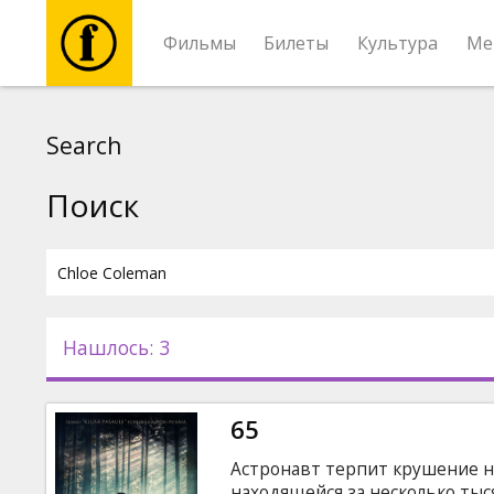
Фильмы
Билеты
Культура
Ме
Фильмы
Search
Билеты
Поиск
Культура
Мероприятия
Нашлось: 3
Новости
65
Подарки
Астронавт терпит крушение н
находящейся за несколько тыс