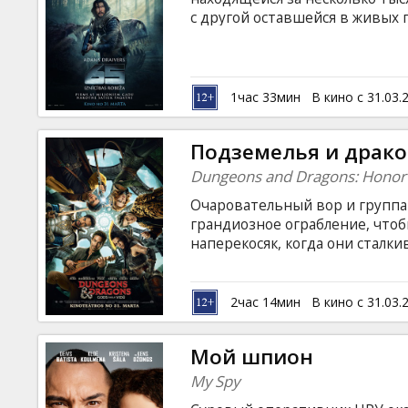
Кинозакуски
с другой оставшейся в живых 
существование, сражаясь с н
планету. Фильм на английском
B2B
языках.
1час 33мин
В кино с 31.03.
Клуб
Подземелья и драко
Dungeons and Dragons: Honor
Очаровательный вор и групп
грандиозное ограбление, что
наперекосяк, когда они сталк
Dragons: Honor Among Thieves
легендарной ролевой игры на
приключении! Фильм на англи
2час 14мин
В кино с 31.03.
русском языках.
Мой шпион
My Spy