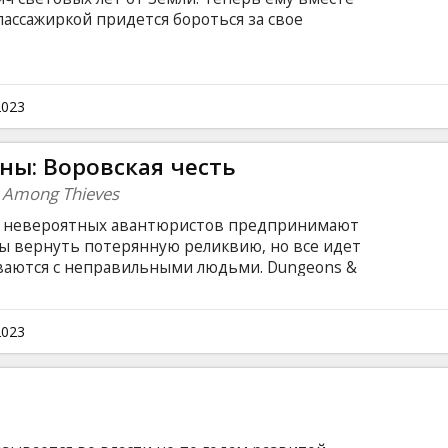
пассажиркой придется бороться за свое
еизвестными созданиями, населяющими
 языке с субтитрами на латышском и русском
2023
ны: Воровская честь
 Among Thieves
а невероятных авантюристов предпринимают
бы вернуть потерянную реликвию, но все идет
иваются с неправильными людьми. Dungeons &
 переносит богатый мир и игривый дух
 большой экран в веселом и захватывающем
йском языке с субтитрами на латышском и
2023