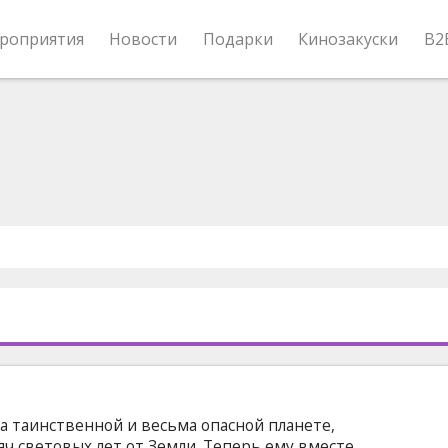
роприятия
Новости
Подарки
Кинозакуски
B2
а таинственной и весьма опасной планете,
яч световых лет от Земли. Теперь ему вместе