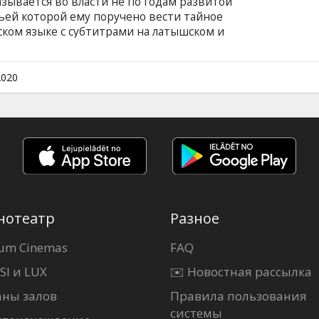
зывается во власти не по годам развитой
ьей которой ему поручено вести тайное
ком языке с субтитрами на латышском и
2020
нотеатр
Разное
um Cinemas
FAQ
SI и LUX
✉️ Новостная рассылка
аны залов
Правила пользования
системы