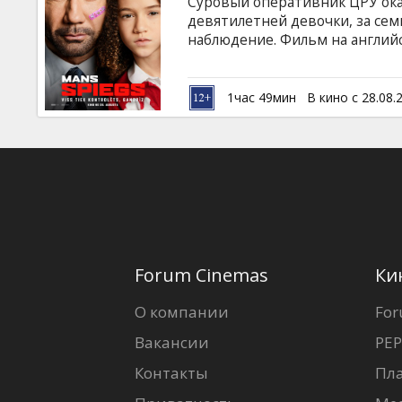
Суровый оперативник ЦРУ ока
девятилетней девочки, за сем
наблюдение. Фильм на английс
русском языках.
1час 49мин
В кино с 28.08.
Forum Cinemas
Ки
О компании
For
Вакансии
PEP
Контакты
Пл