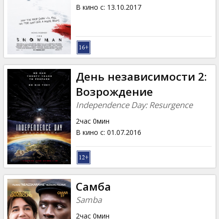
Кинозакуски
В кино с
:
13.10.2017
B2B
Клуб
День независимости 2:
Возрождение
Independence Day: Resurgence
2час 0мин
В кино с
:
01.07.2016
Самба
Samba
2час 0мин