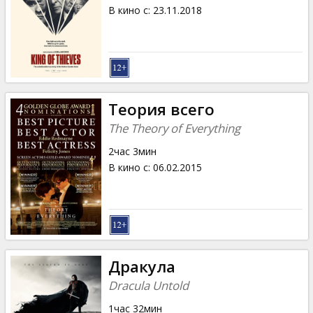
Кинозакуски
В кино с
:
23.11.2018
B2B
Клуб
Теория всего
The Theory of Everything
2час 3мин
В кино с
:
06.02.2015
Дракула
Dracula Untold
1час 32мин