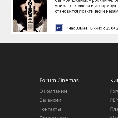
Саймон Джеймс – робкий чело
Кинозакуски
унижают коллеги и игнорируют
становится практически незам
как две капли воды похожий н
B2B
этого. Хотя внешне новичок я
характеры у них абсолютно ра
1час 33мин
В кино с 25.04.
харизматичный и раскрепощен
Клуб
жизнь героя и толкает Саймон
Forum Cinemas
Ки
О компании
For
Вакансии
PEP
Контакты
Пл
Приватность
Ме