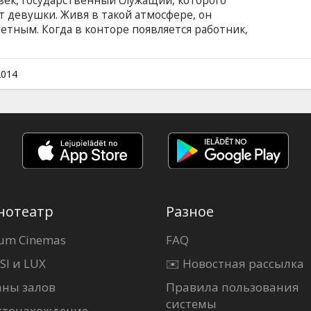
век, государственный служащий, которого
 девушки. Живя в такой атмосфере, он
етным. Когда в конторе появляется работник,
а их коллегу, окружающие словно не замечают
вляется точной физической копией Саймона,
зные. Двойник – самоуверенный,
2014
ный. Постепенно он прибирает к рукам
а в еще большее отчаяние.
нотеатр
Разное
um Cinemas
FAQ
SI и LUX
✉️ Новостная рассылка
аны залов
Правила пользования
системы
стонахождение