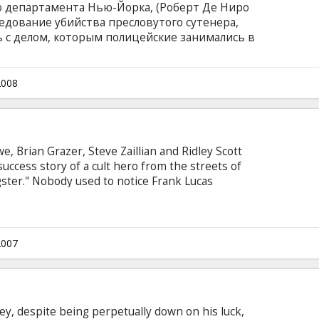
 департамента Нью-Йорка, (Роберт Де Ниро
ледование убийства пресловутого сутенера,
ь с делом, которым полицейские занимались в
рвым убийством, жертва - предполагаемый
 найдено четверостишье, оправдывающее
еступлением следует ряд других убийств,
2008
вы ищут серийного убийцу. Они ищут того, чья
ков, по каким-то причинам избежавшим
, Brian Grazer, Steve Zaillian and Ridley Scott
success story of a cult hero from the streets of
ter." Nobody used to notice Frank Lucas
quiet driver to one of the inner city's leading
s boss suddenly dies, Frank exploits the opening
his own empire and create his own version of the
2007
y, despite being perpetually down on his luck,