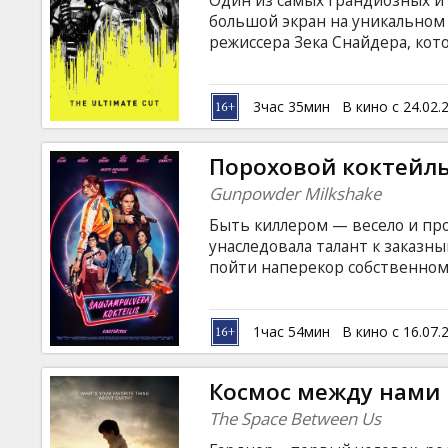
Один из самых грандиозных и
Кинозакуски
большой экран на уникальном 
режиссера Зека Снайдера, ко
анимированные сегменты "Исто
B2B
Настоящее наслаждение для и
и творчества Зека Снайдера! 
3час 35мин
В кино с 24.02.
самые настоящие супергерои. Т
Клуб
деятельность теперь строго з
Пороховой коктейл
смертные, хотя прежние годы 
Gunpowder Milkshake
Быть киллером — весело и про
унаследовала талант к заказн
пойти наперекор собственном
армии головорезов. К счасть
помочь угостить недоброжел
коктейлем». Фильм на английс
1час 54мин
В кино с 16.07.
русском языках.
Космос между нами
The Space Between Us