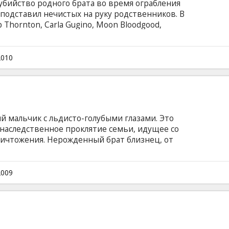
убийство родного брата во время ограбления
о подставил нечистых на руку родственников. В
ob Thornton, Carla Gugino, Moon Bloodgood,
 George Tillman Jr Сценарий: Joe Gayton, Tony
er Фильм на английском языке с субтитрами на
2010
 мальчик с льдисто-голубыми глазами. Это
 наследственное проклятие семьи, идущее со
ничтожения. Нерожденный брат близнец, от
ет спасти только Рабби Сендак, безбородый
сти над ней обряд еврейского экзорцизма. В
ldman, Meagan Good, Cam Gigandet, James Remar
2009
Elba Режиссёр: David Goyer Фильм на английском
ом и русском языках.