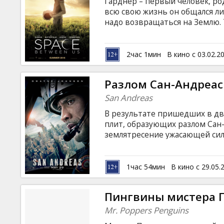
Гарднер – первый человек, ро
всю свою жизнь он общался ли
надо возвращаться на Землю.
"марсианина" на нашей планете
Интернет-переписке" Тулса, с
Марсе. Несмотря на сомнения 
2час 1мин
В кино с 03.02.2
друга, Тулса берется помочь.,
на Марсе. Фильм на английско
Разлом Сан-Андреас
языках.
San Andreas
В результате пришедших в дв
плит, образующих разлом Сан
землятресение ужасающей силы
своей женой отправляется в 
дочь. Между тем масштабы ка
английском языке с субтитрам
1час 54мин
В кино с 29.05.
Пингвины мистера 
Mr. Poppers Penguins