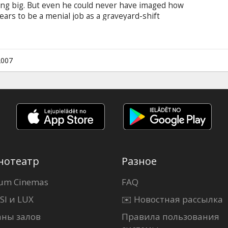
ing big. But even he could never have imaged how
ars to be a menial job as a graveyard-shift
tural history.
2007
нотеатр
Разное
um Cinemas
FAQ
SI и LUX
✉️ Новостная рассылка
аны залов
Правила пользования