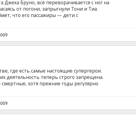
та Джека Бруно, всё переворачивается с ног на
спасаясь от погони, запрыгнули Тони и Тиа.
мёт, что его пассажиры — дети с
ми, которых ему придется защитить от
. Актеры: Карла Гуджино, Дуэйн Джонсон,
обб, Чич Марин, Том Эверетт Скотт, Киаран
2009
с Маркетт, Ким Ричардс Режиссер: Энди
языке с субтитрами на латышском и русском
ве, где есть самые настоящие супергерои.
к их деятельность теперь строго запрещена.
 смертные, хотя прежние годы регулярно
сюжет крутится вокруг бывшего супергероя по
тся расследовать убийство своего бывшего
2009