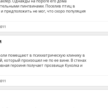
клер. Oднажды на пороге его дома
вательными пингвинами. Поселив птиц в
и предположить не мог, что скоро популяция
и начнет выживать его из дома. Чтобы как-то
здать прожорливую и беспокойную стаю, он
ежиссер: Mark Waters В ролях : Jim Carrey,
2011
Ophelia Lovibond, Madeline Carroll, Clark Gregg
субтитрами на латышском и русском языках.
м
оли помещают в психиатрическую клинику в
й, который произошел не по ее вине. В стенах
авная героиня получает прозвище Куколка и
ми девушками. Все вместе они начинают дух
быть свободными. Подругам придется
ие, всевозможное оружие и всяческие
2011
ять таинственных предметов – пять ключей к