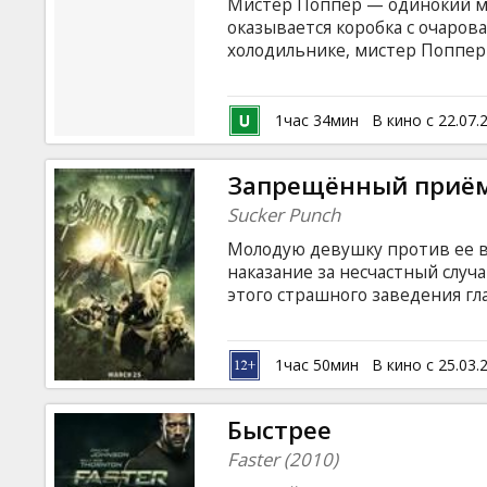
Мистер Поппер — одинокий ма
оказывается коробка с очаро
холодильнике, мистер Поппер 
его питомцев резко вырастет 
свести концы с концами и обу
организовывает частный цирк Р
1час 34мин
В кино с 22.07.
Carla Gugino, Angela Lansbury, 
Фильм на английском языке с 
Запрещённый приё
Sucker Punch
Молодую девушку против ее в
наказание за несчастный случа
этого страшного заведения гл
знакомится с четырьмя други
захватывающий бой за право 
использовать свое воображен
1час 50мин
В кино с 25.03.
ухищрения, чтобы отыскать п
своей свободе!
Быстрее
Faster (2010)