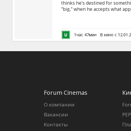
thinks he's destined for someth
"big," when he accepts what appe
security guard at a museum of na
1час 47мин
В кино с 12.01.
Forum Cinemas
Ки
О компании
For
Вакансии
PEP
Контакты
Пл