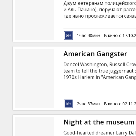
Двум ветеранам полицейского
и Аль Пачино), поручают расс
где явно прослеживается связ
прошлом. Как и в случае с пе
преступник, у тела которого
убийство. Но когда за этим пр
1час 40мин
В кино с 17.10.
становится ясно, что детекти
месть обращена на преступни
American Gangster
правосудия.
Denzel Washington, Russell Crowe
team to tell the true juggernaut 
1970s Harlem in "American Gangs
(Oscar® winner Washington), the 
black crime bosses. But when hi
in the power structure to build 
American Dream.
2час 37мин
В кино с 02.11.
Night at the museum
Good-hearted dreamer Larry Dale