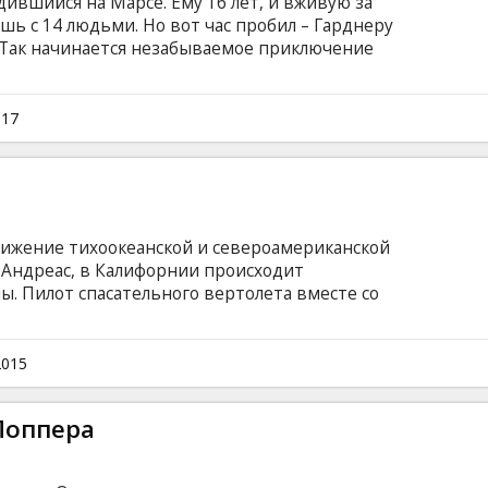
дившийся на Марсе. Ему 16 лет, и вживую за
шь с 14 людьми. Но вот час пробил – Гарднеру
 Так начинается незабываемое приключение
, где его давно уже ждет "подруга по
 которой Гарднер познакомился еще будучи на
насчет здравости рассудка своего нового
017
 с которой Гарднер познакомился еще будучи
м языке с субтитрами на латышском и русском
ижение тихоокеанской и североамериканской
-Андреас, в Калифорнии происходит
. Пилот спасательного вертолета вместе со
Сан-Франциско, чтобы спасти единственную
тастрофы все увеличиваются! Фильм на
и на латышском и русском языках.
2015
Поппера