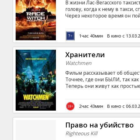
В жизни Лас-Вегасского таксис
голову, когда к нему в такси, 
Через некоторое время он пой
паранормальными способностя
безжалостных преследователей
Кристин Лэйкин, Анна-Cофия Р
1час 40мин
В кино с 13.03.
Хиндс, Александр Людвиг, Кри
Фикмен Фильм на английском 
Хранители
языках.
Watchmen
Фильм рассказывает об общест
Точнее, где они БЫЛИ, так ка
Теперь они живут как простые
дают о себе знать. Основной 
имени Роршах, который пытае
товарища.
2час 43мин
В кино с 06.03.
Право на убийство
Righteous Kill