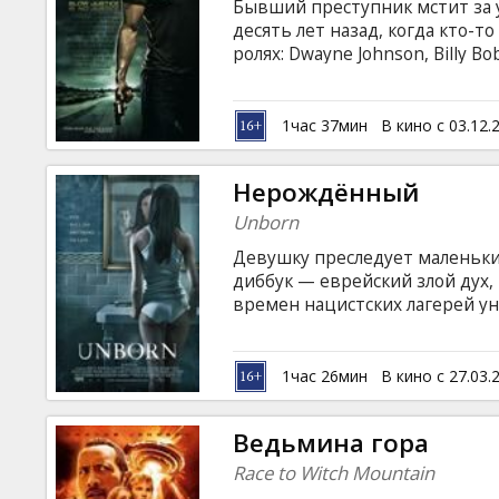
Бывший преступник мстит за 
десять лет назад, когда кто-т
ролях: Dwayne Johnson, Billy B
Oliver Jackson-Cohen Режиссер:
Gayton Продюсер: Martin Shaf
латышском и русском языках.
1час 37мин
В кино с 03.12.
Нерождённый
Unborn
Девушку преследует маленький
диббук — еврейский злой дух,
времен нацистских лагерей у
которого главную героиню мож
раввин, который должен прове
ролях: Odette Yustman, Gary O
1час 26мин
В кино с 27.03.
with Jane Alexander and Idris 
языке с субтитрами на латышск
Ведьмина гора
Race to Witch Mountain