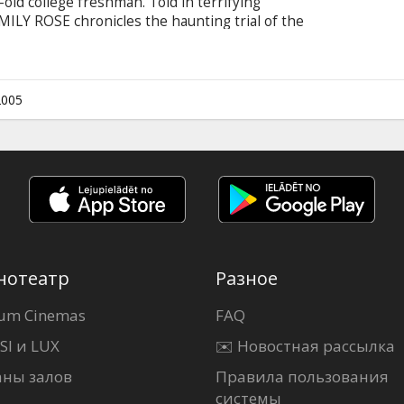
old college freshman. Told in terrifying
LY ROSE chronicles the haunting trial of the
lting in the death of the young girl believed to
vents, the film stars Laura Linney as the lawyer
ding the priest (Tom Wilkinson) who performed
aura Linney, Tom Wilkinson, Campbell Scott
2005
 russian subtitles.
нотеатр
Разное
um Cinemas
FAQ
SI и LUX
✉️ Новостная рассылка
аны залов
Правила пользования
системы