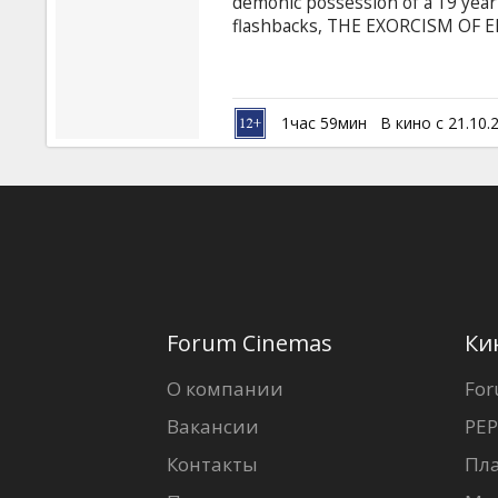
demonic possession of a 19 year-
flashbacks, THE EXORCISM OF EMI
priest accused of negligence resu
be possessed. Inspired by true e
who takes on the task of defen
the deadly exorcism. Starring: L
1час 59мин
В кино с 21.10.
English language with latvian and
Forum Cinemas
Ки
О компании
For
Вакансии
PEP
Контакты
Пл