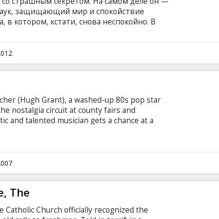
со страшным секретом. На самом деле он —
Паук, защищающий мир и спокойствие
, в котором, кстати, снова неспокойно. В
енетического эксперимента профессор физики
ается в жуткого Ящера, нагоняющего страх и
то же время на свободе оказывается известный
2012
одыскивающий себе новую жертву.
etcher (Hugh Grant), a washed-up 80s pop star
e nostalgia circuit at county fairs and
c and talented musician gets a chance at a
a Corman invites him to write and record a duet
 Alex hasn't written a song in years, he's never
e up with a hit in a matter of days. Enter Sophie
eguilingly quirky plant lady, whose flair for
2007
truggling songwriter.
e, The
e Catholic Church officially recognized the