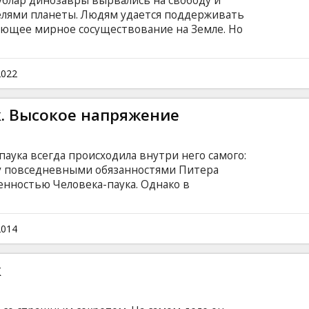
ублар динозавры вырвались на свободу и
елями планеты. Людям удается поддерживать
яющее мирное сосуществование на Земле. Но
анять свое господство, живя по соседству с
вами в истории? Фильм на английском языке
усском языках.
2022
. Высокое напряжение
паука всегда происходила внутри него самого:
у повседневными обязанностями Питера
енностью Человека-паука. Однако в
бастера выяснится, что впереди Питера ждет
е! Быть Человеком-пауком (Эндрю Гарфилд)
ркеру все так же нравится летать между
2014
 героем и проводить время со своей
к