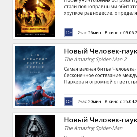
После уничтожения острова Н
Кинозакуски
стали полноправными обитат
хрупкое равновесие, определ
как долго человек сможет сохр
B2B
самыми устрашающими сущест
с субтитрами на латышском и р
2час 26мин
В кино с 09.06.
Клуб
Новый Человек-паук
The Amazing Spider-Man 2
Самая важная битва Человека-
бесконечное состязание межд
Паркера и огромной ответств
продолжении культового блок
куда более серьезное сражени
все так же классно. Питеру Па
2час 20мин
В кино с 25.04.
небоскребами, быть отважным
девушкой Гвен (Эмма Стоун).
Новый Человек-пау
The Amazing Spider-Man