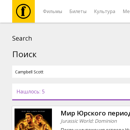
Фильмы
Билеты
Культура
Ме
Фильмы
Search
Билеты
Поиск
Культура
Мероприятия
Нашлось: 5
Новости
Мир Юрского период
Подарки
Jurassic World: Dominion