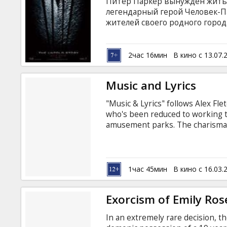
Питер Паркер вынужден жить 
легендарный герой Человек-
жителей своего родного города
результате провалившегося г
доктор Курт Коннерс превращ
панику на жителей округи. В 
2час 16мин
В кино с 13.07.
маньяк Клетус Кэсэди, уже п
Music and Lyrics
"Music & Lyrics" follows Alex Fl
who's been reduced to working th
amusement parks. The charismati
comeback when reigning diva Cor
with her, but there's a problem -
written lyrics, and he has to com
Fisher (Drew Barrymore), Alex's b
1час 45мин
В кино с 16.03.
words strikes a chord with the s
Exorcism of Emily Ros
In an extremely rare decision, th