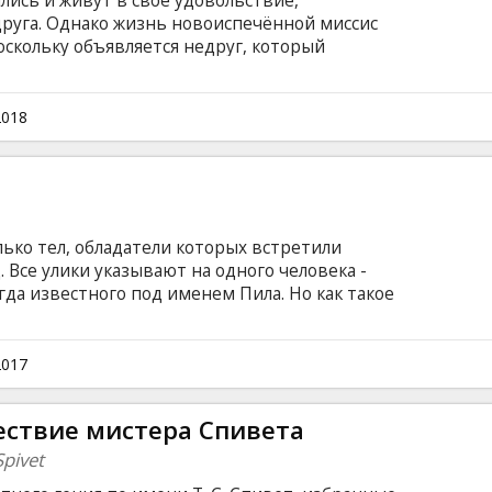
ись и живут в своё удовольствие,
друга. Однако жизнь новоиспечённой миссис
оскольку объявляется недруг, который
 свою богатую фантазию. Призраки прошлого
 тучи над супругами сгущаются всё сильнее.
субтитрами на латышском и русском языках.
2018
ько тел, обладатели которых встретили
 Все улики указывают на одного человека -
гда известного под именем Пила. Но как такое
ертвым вот уже более десяти лет... Фильм на
и на латышском и русском языках.
2017
ствие мистера Спивета
Spivet