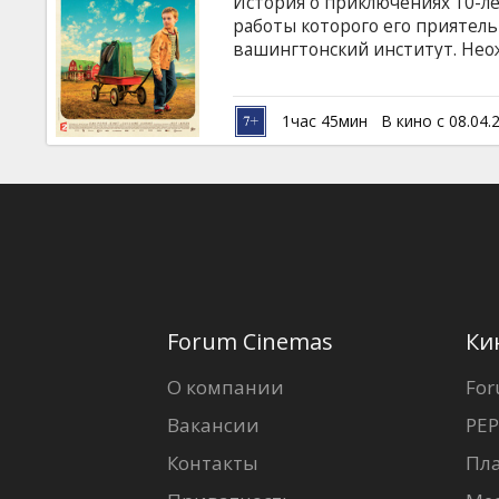
История о приключениях 10-ле
работы которого его приятел
вашингтонский институт. Неож
приглашением приехать забра
докладом. Мальчик сбегает из
страну… Фильм в формате 3D. 
1час 45мин
В кино с 08.04.
латышском и русском языках. 
"Spektrs III".
Forum Cinemas
Ки
О компании
For
Вакансии
PEP
Контакты
Пл