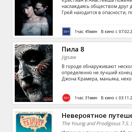
Кристиан и Анастейша поженил
Кинозакуски
наслаждаясь обществом друг 
Грей находится в опасности, п
собирается мстить, используя
B2B
Кристиана вновь вернулись, а
Фильм на английском языке с 
1час 45мин
В кино с 07.02.
Клуб
Пила 8
Jigsaw
В городе обнаруживают нескол
определенно не лучший конец.
Джона Крамера, маньяка, неко
возможно - ведь его считали м
английском языке с субтитрам
1час 31мин
В кино с 03.11.
Невероятное путеше
The Young and Prodigious T.S. 