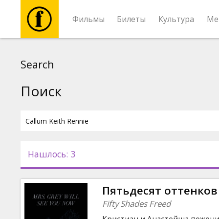
Фильмы
Билеты
Культура
Ме
Фильмы
Search
Билеты
Поиск
Культура
Мероприятия
Нашлось: 3
Новости
Пятьдесят оттенков
Подарки
Fifty Shades Freed