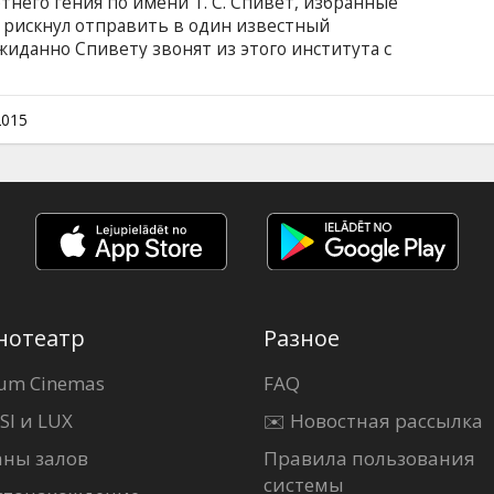
тнего гения по имени Т. С. Спивет, избранные
ь рискнул отправить в один известный
иданно Спивету звонят из этого института с
ть престижную награду и заодно выступить с
 дома, но ему нужно проехать через всю
Фильм на английском языке с субтитрами на
2015
Фильм будет показан на кинофестивале
нотеатр
Разное
um Cinemas
FAQ
SI и LUX
✉️ Новостная рассылка
аны залов
Правила пользования
системы