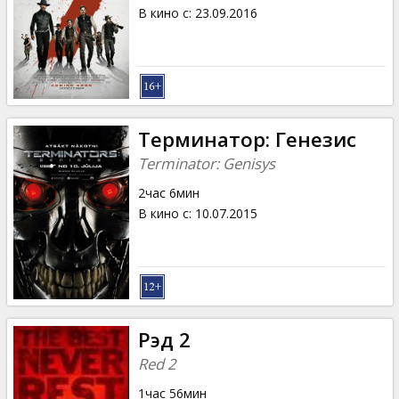
Кинозакуски
В кино с
:
23.09.2016
B2B
Клуб
Терминатор: Генезис
Terminator: Genisys
2час 6мин
В кино с
:
10.07.2015
Рэд 2
Red 2
1час 56мин