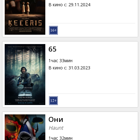
Кинозакуски
В кино с
:
29.11.2024
B2B
Клуб
65
1час 33мин
В кино с
:
31.03.2023
Они
Haunt
1час 32мин