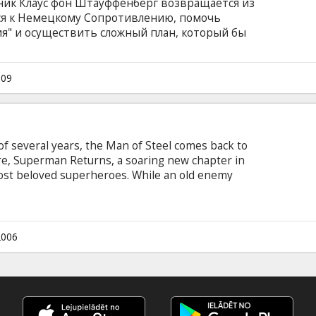
вник Клаус фон Штауффенберг возвращается из
ся к Немецкому Сопротивлению, помочь
я" и осуществить сложный план, который бы
ству заменить Гитлера после его
стоятельств заставляет Штауффенберга
оворщика в главную фигуру всего заговора. Он
009
иктатора и захватить контроль над
убить Гитлера.
of several years, the Man of Steel comes back to
ure, Superman Returns, a soaring new chapter in
most beloved superheroes. While an old enemy
nce and for all, Superman faces the
the woman he loves, Lois Lane, has moved on with
 bittersweet return challenges him to bridge the
ing a place in a society that has learned to
2006