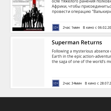
осле тяжелого ранения полко
Африки, чтобы присоединить
провести операцию "Валькири
позволил теневому правитель
уничтожения. Но стечение об
превратиться из простого заг
2час 1мин
В кино с 06.02.2
не только должен свергнуть д
правительством, но и... лично 
Superman Returns
Following a mysterious absence 
Earth in the epic action-advent
the saga of one of the world's 
plots to render him powerless o
heartbreaking realization that 
her life. Or has she? Superman's
distance between them while find
2час 34мин
В кино с 28.07.
survive without him.