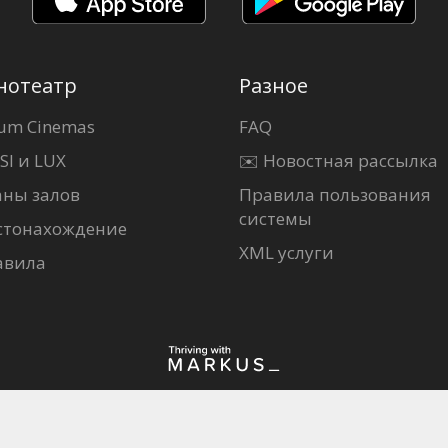
нотеатр
Разное
um Cinemas
FAQ
SI и LUX
✉️ Новостная рассылка
аны залов
Правила пользования
системы
стонахождение
XML услуги
авила