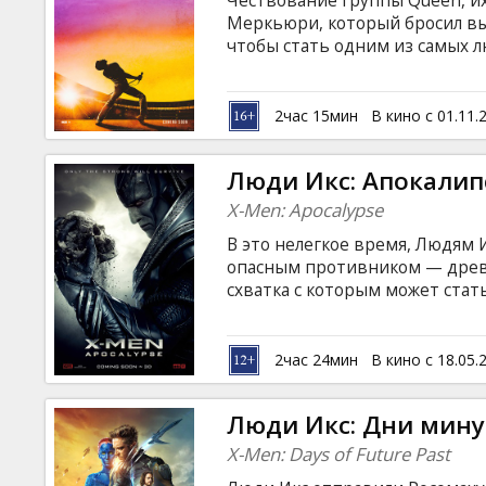
Чествование группы Queen, и
Кинозакуски
Меркьюри, который бросил вы
чтобы стать одним из самых 
прослеживает путь группы к у
B2B
революционному звуку, практи
жизни Меркьюри выходит из-п
2час 15мин
В кино с 01.11.
воссоединение накануне конце
Клуб
выступлений в истории рок-му
Люди Икс: Апокалип
субтитрами на латышском и ру
X-Men: Apocalypse
В это нелегкое время, Людям 
опасным противником — древ
схватка с которым может стать
всего человечества. В поиска
бессмертным монстром, Людям
происхождении своего вида. 
2час 24мин
В кино с 18.05.
вероятность победы все умень
сильнейшие имеют право на в
Люди Икс: Дни мин
субтитрами на латышском и ру
X-Men: Days of Future Past