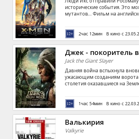
Люди Икс отправили Росомаху
исторические события. Это мо
мутантов… Фильм на английск
русском языках.
2час 12мин
В кино с 23.05.
Джек - покоритель 
Jack the Giant Slayer
Давняя война вспыхнула внов
ужасающим созданиям ворота 
столетия оказавшиеся на Земл
однажды потеряли, а молодой
жизнью, чтобы остановить их.
любовь отважной принцессы, о
1час 54мин
В кино с 22.03.
непобедимыми воинами, котор
стать легендой. Фильм на анг
Валькирия
русском языках.
Valkyrie