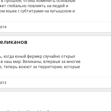
 в прошлое, чтобы изменить основные
жет глобально повлиять на людей и
ом языке с субтитрами на латышском и
2014
великанов
ь, когда юный фермер случайно открыл
в наш мир. Великаны, впервые за многие
е, теперь воюют за территории, которые
 Джек вынужден рисковать собственной
 Сражаясь за королевство, его жителей и
н лицом к лицу сталкивается с
2013
ых он считал мифом, и получает шанс самому
лийском языке с субтитрами на латышском и