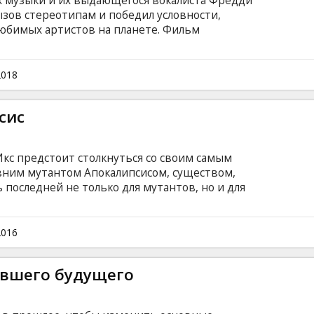
х музыки и их выдающегося вокалиста Фредди
зов стереотипам и победил условности,
любимых артистов на планете. Фильм
спеху, благодаря их культовым песням и
чески распад коллектива, поскольку образ
од контроля, и их триумфальное
2018
рта Live Aid, ставшим одним из величайших
зыки. Фильм на английском языке с
сис
сском языках.
Икс предстоит столкнуться со своим самым
ним мутантом Апокалипсисом, существом,
 последней не только для мутантов, но и для
х способа победы над неуязвимым и
 Икс предстоит узнать больше о
Но Апокалипсис неимоверно силен и
2016
шается, ведь он твердо убежден, что только
ыживание… Фильм на английском языке с
увшего будущего
сском языках.