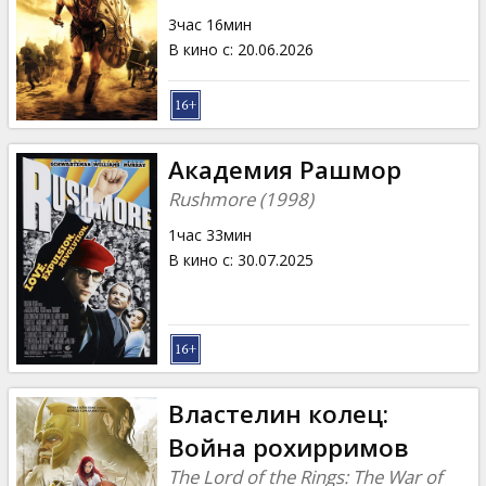
Кинозакуски
3час 16мин
В кино с
:
20.06.2026
B2B
Клуб
Академия Рашмор
Rushmore (1998)
1час 33мин
В кино с
:
30.07.2025
Властелин колец:
Война рохирримов
The Lord of the Rings: The War of