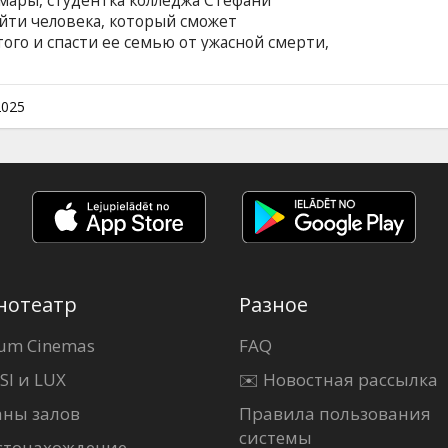
мары, студентка колледжа Стефани
йти человека, который сможет
го и спасти ее семью от ужасной смерти,
их. Фильм на английском языке с субтитрами
.
2025
нотеатр
Разное
um Cinemas
FAQ
SI и LUX
✉️ Новостная рассылка
аны залов
Правила пользования
системы
стонахождение