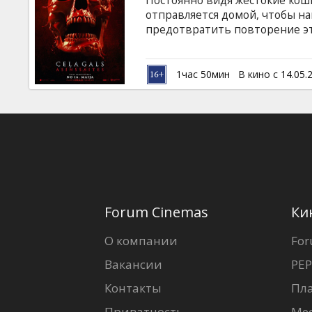
Постоянно видя жестокие кош
Кинозакуски
отправляется домой, чтобы на
предотвратить повторение это
которая неминуема для всех н
B2B
на латышском и русском языках
1час 50мин
В кино с 14.05.
Клуб
Forum Cinemas
Ки
О компании
For
Вакансии
PEP
Контакты
Пл
Приватность
Ме