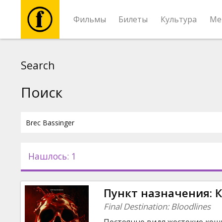
Фильмы
Билеты
Культура
Ме
Фильмы
Search
Билеты
Поиск
Культура
Мероприятия
Нашлось: 1
Новости
Пункт назначения: 
Подарки
Final Destination: Bloodlines