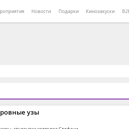
роприятия
Новости
Подарки
Кинозакуски
B2
Кровные узы