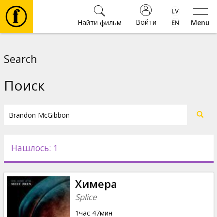
Войти
Найти фильм
Menu
Фильмы
Search
Билеты
Поиск
Культура
Мероприятия
Нашлось: 1
Новости
Химера
Подарки
Splice
1час 47мин