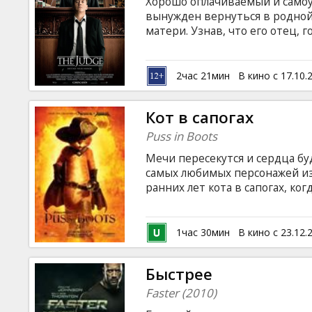
Хорошо оплачиваемый и само
вынужден вернуться в родно
матери. Узнав, что его отец,
которым оставляют желать лу
вышедшего на свободу заключ
защищать собственного отца в 
2час 21мин
В кино с 17.10.
проникновенная драмедия о с
прощении.
Кот в сапогах
Puss in Boots
Мечи пересекутся и сердца бу
самых любимых персонажей из 
ранних лет кота в сапогах, к
и сообразительной Китти, что
золотые яйца. Фильм на англий
Salma Hayek, Zach Galifianakis, 
1час 30мин
В кино с 23.12.
Miller Всю доступную информ
сайте: http://www.pussinboots
Быстрее
Faster (2010)