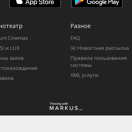
нотеатр
Разное
um Cinemas
FAQ
SI и LUX
✉️ Новостная рассылка
аны залов
Правила пользования
системы
стонахождение
XML услуги
авила