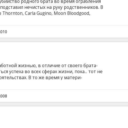
убийство родного брата во время ограбления
о подставил нечистых на руку родственников. В
ob Thornton, Carla Gugino, Moon Bloodgood,
 George Tillman Jr Сценарий: Joe Gayton, Tony
er Фильм на английском языке с субтитрами на
2010
ботной жизнью, в отличие от своего брата-
ся успеха во всех сферах жизни, пока... тот не
ятельствах. В то же время у матери-
бенок, и, вскоре, незнакомцы обнаруживают,
ли террористами. Насильно внедренные в
рию убийств, они вынуждены вместе искать
2008
В ролях: Shia LaBeouf, Michellle Monaghan,
ton, Michael Chiklis, Anthony Azizi, Anthony
J.