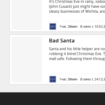
It's Christmas Eve in rainy, iceb
(John Cusack) just might have so
sleazy businesses of Wichita, and
Cavenaugh (Billy Bob Thornton),
from Kansas City boss Bill Guerra
Charlie would be the stunning R
1час 28мин
В кино с 10.02.
strip club. Charlie's fondest Chr
Bad Santa
Santa and his little helper are c
robbing it blind Christmas Eve. 
mall safe. Following them throug
hear the 'f' word more frequent
who has always had a thing for S
emotional change in Santa. When
the end. Stariing: Billy Bob Thor
1час 38мин
В кино с 24.12.
Cloris Leachman