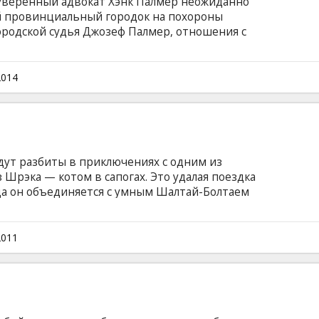
уверенный адвокат Хэнк Палмер неожиданно
й провинциальный городок на похороны
 городской судья Джозеф Палмер, отношения с
чшего, обвиняется в убийстве недавно
енного, Хэнк решает выяснить правду и
суде. "Судья" - чувственная и
2014
емейных ценностях, взаимных обидах и
дут разбиты в приключениях с одним из
Шрэка — котом в сапогах. Это удалая поездка
огда он объединяется с умным Шалтай-Болтаем
бы украсть знаменитого Гуся, несущего
ском языке озвучивали: Antonio Banderas,
Billy Bob Thornton, Amy Sedaris Pежиссер: Chris
2011
ацию о фильме смотрите на официальном
themovie.com/