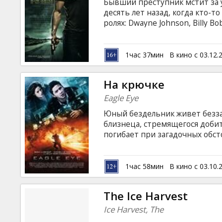
Бывший преступник мстит за 
десять лет назад, когда кто-т
ролях: Dwayne Johnson, Billy B
Oliver Jackson-Cohen Режиссер:
Gayton Продюсер: Martin Shaf
латышском и русском языках.
1час 37мин
В кино с 03.12.
На крючке
Eagle Eye
Юный бездельник живет безза
близнеца, стремящегося добить
погибает при загадочных обсто
одиночки Рэйчел пропадает ре
что их подставили и выстави
группировку, планирующую се
1час 58мин
В кино с 03.10.
пути к спасению своей жизни... 
Rosario Dawson, Billy Bob Thorn
The Ice Harvest
Mackie, Lynn Cohen Режиссёр: D.
Ice Harvest, The