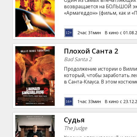
Один из самых впечатляющих
Кинозакуски
возвращается на БОЛЬШОЙ экра
«Армагеддон» (фильм, как и «П
перенесут вас назад во врем
B2B
катастроф с мощной дозой тёп
легла на Землю. До рокового 
2час 31мин
В кино с 01.08.
Наступает Армагеддон, траги
Клуб
предотвратить катастрофу, не
Плохой Санта 2
лучших из лучших вместе с те
человеком.
Bad Santa 2
Продолжение истории о Вилли 
который, чтобы заработать ле
в Санта-Клауса. В этом костю
представляет никаких проблем
Каким оно будет для Вилли в э
субтитрами на латышском и ру
1час 33мин
В кино с 23.12.
языке с переводом Гоблина (Дм
Судья
The Judge