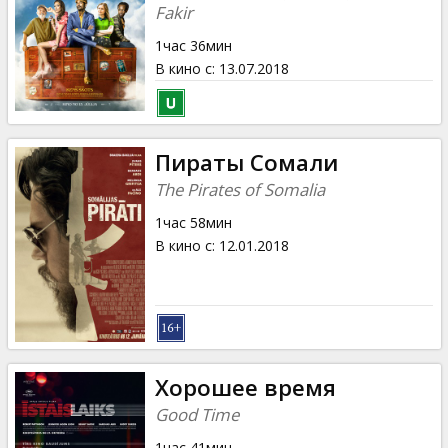
Кинозакуски
Fakir
1час 36мин
B2B
В кино с
:
13.07.2018
Клуб
Пираты Сомали
The Pirates of Somalia
1час 58мин
В кино с
:
12.01.2018
Хорошее время
Good Time
1час 41мин